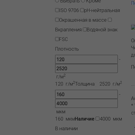
Выбрать
Кроме
П
ISO 9706
pH-нейтральная
Окрашенная в массе
Вкрапления
Водяной знак
FSC
О
Ч
Плотность
д
-
П
2
г/м
2
2
.
120 г/м
Толщина
2520 г/м
-
А
*
мкм
с
160 мкм
Наличие
4000 мкм
В наличии