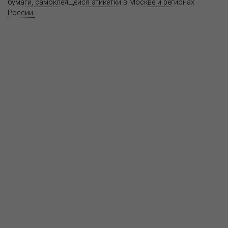
бумаги, самоклеящейся этикетки в Москве и регионах
России.
Карта сайта
Информация на сайте
www.bereg.net
не является публичной
офертой.
Адрес ближайшего представительства:
115201, РОССИЯ, МОСКВА
ул. Котляковская, д. 3, стр. 10, въезд и вход со стороны 2-го
Варшавского проезда
т.(495) 232-26-10, allmsk@msk.bereg.net
Центральный офис
Региональные представители
Политика
обработки, хранения персональных данных