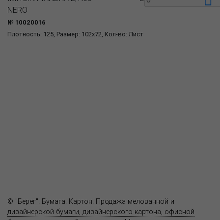
NERO
№ 10020016
Плотность: 125, Размер: 102x72, Кол-во: Лист
О компании
Пресс-центр
Продукция
Как купить
Где купить
Полезное
Вопрос-ответ
Контакты
© "Берег". Бумага. Картон. Продажа мелованной и
дизайнерской бумаги, дизайнерского картона, офисной