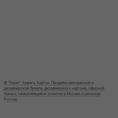
О компании
Пресс-центр
Продукция
Как купить
Где купить
Полезное
Вопрос-ответ
Контакты
© "Берег". Бумага. Картон. Продажа мелованной и
дизайнерской бумаги, дизайнерского картона, офисной
бумаги, самоклеящейся этикетки в Москве и регионах
России.
Карта сайта
Информация на сайте
www.bereg.net
не является публичной
офертой.