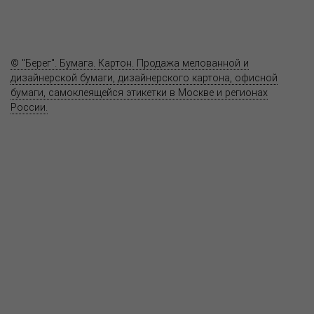
Вопрос-ответ
Контакты
© "Берег". Бумага. Картон. Продажа мелованной и
дизайнерской бумаги, дизайнерского картона, офисной
бумаги, самоклеящейся этикетки в Москве и регионах
России.
Карта сайта
Информация на сайте
www.bereg.net
не является публичной
офертой.
Адрес ближайшего представительства:
115201, РОССИЯ, МОСКВА
ул. Котляковская, д. 3, стр. 10, въезд и вход со стороны 2-го
Варшавского проезда
т.(495) 232-26-10, allmsk@msk.bereg.net
Центральный офис
Региональные представители
Политика
обработки, хранения персональных данных