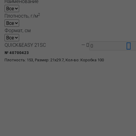
Наименование
2
Плотность, г/м
Формат, см
QUICK&EASY 21SC
—
№ 40700423
Плотность: 153, Размер: 21x29.7, Кол-во: Коробка 100
О компании
Пресс-центр
Продукция
Как купить
Где купить
Полезное