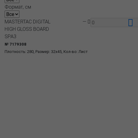
Формат, см
MASTERTAC DIGITAL
—
HIGH GLOSS BOARD
SPA3
№ 7179308
Плотность: 280, Размер: 32x45, Кол-во: Лист
О компании
Пресс-центр
Продукция
Как купить
Где купить
Полезное
Вопрос-ответ