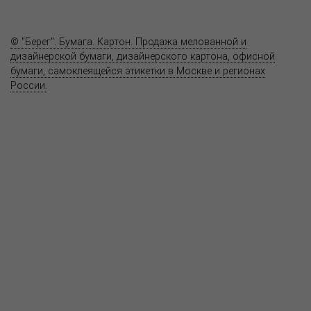
Контакты
© "Берег". Бумага. Картон. Продажа мелованной и
дизайнерской бумаги, дизайнерского картона, офисной
бумаги, самоклеящейся этикетки в Москве и регионах
России.
Карта сайта
Информация на сайте
www.bereg.net
не является публичной
офертой.
Адрес ближайшего представительства:
115201, РОССИЯ, МОСКВА
ул. Котляковская, д. 3, стр. 10, въезд и вход со стороны 2-го
Варшавского проезда
т.(495) 232-26-10, allmsk@msk.bereg.net
Центральный офис
Региональные представители
Политика
обработки, хранения персональных данных