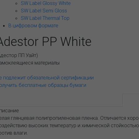
SW Label Glossy White
SW Label Semi Gloss
SW Label Thermal Top
В цифровом формате
Adestor PP White
Адестор ПП Уайт
)
амоклеящиеся материалы
е подлежит обязательной сертификации
олучить бесплатные образцы бумаги
Возможные варианты
АССОРТИМЕНТ И ЦЕНЫ
Опис
писание
елая глянцевая полипропиленовая пленка. Отличается хор
оздействию высоких температур и химической стойкостью
ротив влаги.