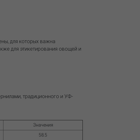
ены, для которых важна
акже для этикетирования овощей и
ернилами, традиционного и УФ-
Значения
58.5