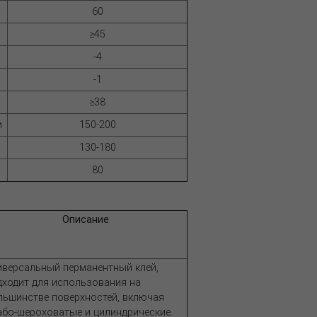
60
≥45
-4
-1
≥38
и
150-200
и
130-180
80
Описание
иверсальный перманентный клей,
дходит для использования на
льшинстве поверхностей, включая
або-шероховатые и цилиндрические.