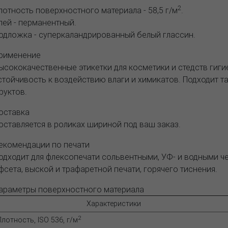
2
лотность поверхностного материала - 58,5 г/м
.
лей - перманентный.
одложка - суперкаландрированный белый глассин.
рименение
ысококачественные этикетки для косметики и стедств гиги
стойчивость к воздействию влаги и химикатов. Подходит т
руктов.
оставка
оставляется в роликах шириной под ваш заказ.
екомендации по печати
одходит для флексопечати сольвентными, УФ- и водными ч
фсета, выской и трафаретной печати, горячего тиснения.
араметры поверхностного материала
Характеристики
2
лотность, ISO 536, г/м