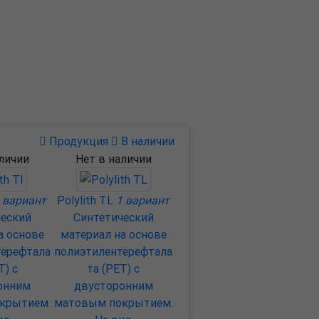
Продукция
В наличии
аличии
Нет в наличии
 вариант
Polylith TL
1 вариант
ческий
Cинтетический
а основе
материал на основе
терефтала
полиэтилентерефтала
T) c
та (PET) c
онним
двусторонним
крытием.
матовым покрытием.