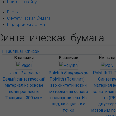
Поиск по сайту
Пленка
Синтетическая бумага
В цифровом формате
Синтетическая бумага
Таблица
Список
В наличии
В наличии
Нет в н
Ivapol
1 вариант
Polylith
6 вариантов
Polylith TI
1
Белый синтетический
Polylith (Полилит) -
Cинтети
материал на основе
это синтетический
материал н
полипропилена.
материал на основе
полиэтилен
Толщина - 300 мкм.
полипропилена. На
та (PE
вид, на ощупь и с
двустор
точки
матовым по