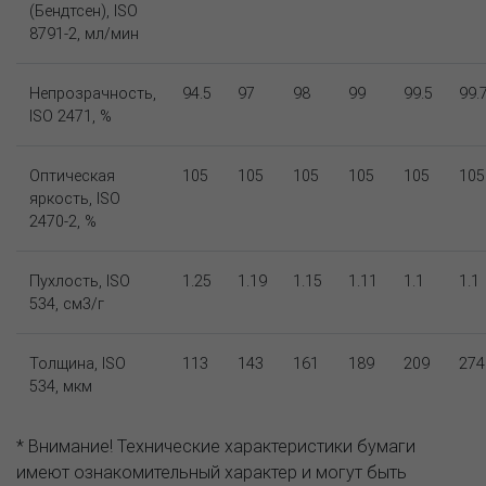
(Бендтсен), ISO
8791-2, мл/мин
Непрозрачность,
94.5
97
98
99
99.5
99.
ISO 2471, %
Оптическая
105
105
105
105
105
105
яркость, ISO
2470-2, %
Пухлость, ISO
1.25
1.19
1.15
1.11
1.1
1.1
534, см3/г
Толщина, ISO
113
143
161
189
209
274
534, мкм
* Внимание! Технические характеристики бумаги
имеют ознакомительный характер и могут быть