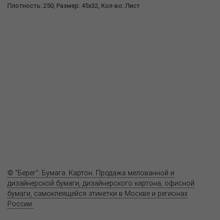
Плотность: 250, Размер: 45x32, Кол-во: Лист
О компании
Пресс-центр
Продукция
Как купить
Где купить
Полезное
Вопрос-ответ
Контакты
© "Берег". Бумага. Картон. Продажа мелованной и
дизайнерской бумаги, дизайнерского картона, офисной
бумаги, самоклеящейся этикетки в Москве и регионах
России.
Карта сайта