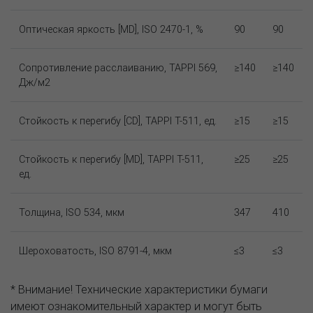
Оптическая яркость [MD], ISO 2470-1, %
90
90
Сопротивление расслаиванию, TAPPI 569,
≥140
≥140
Дж/м2
Стойкость к перегибу [CD], TAPPI T-511, ед.
≥15
≥15
Стойкость к перегибу [MD], TAPPI T-511,
≥25
≥25
ед.
Толщина, ISO 534, мкм
347
410
Шероховатость, ISO 8791-4, мкм
≤3
≤3
* Внимание! Технические характеристики бумаги
имеют ознакомительный характер и могут быть