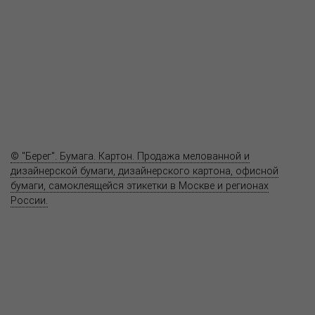
Продукция
Как купить
Где купить
Полезное
Вопрос-ответ
Контакты
© "Берег". Бумага. Картон. Продажа мелованной и
дизайнерской бумаги, дизайнерского картона, офисной
бумаги, самоклеящейся этикетки в Москве и регионах
России.
Карта сайта
Информация на сайте
www.bereg.net
не является публичной
офертой.
Адрес ближайшего представительства:
115201, РОССИЯ, МОСКВА
ул. Котляковская, д. 3, стр. 10, въезд и вход со стороны 2-го