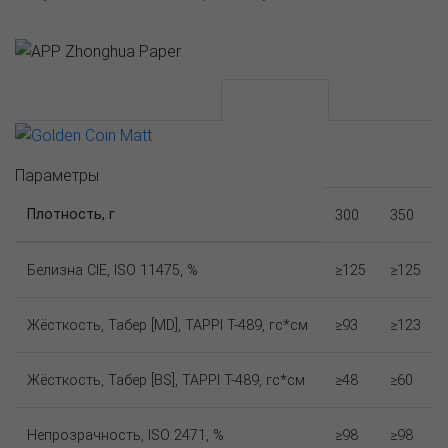
АССОРТИМЕНТ И ЦЕНЫ
Описание
Параметры
Плотность, г
300
350
Белизна CIE, ISO 11475, %
≥125
≥125
Жёсткость, Табер [MD], TAPPI T-489, гс*см
≥93
≥123
Жёсткость, Табер [BS], TAPPI T-489, гс*см
≥48
≥60
Непрозрачность, ISO 2471, %
≥98
≥98