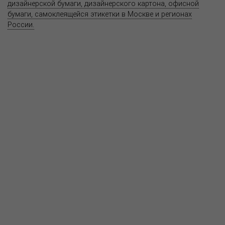
дизайнерской бумаги, дизайнерского картона, офисной
бумаги, самоклеящейся этикетки в Москве и регионах
России.
Карта сайта
Информация на сайте
www.bereg.net
не является публичной
офертой.
Адрес ближайшего представительства:
115201, РОССИЯ, МОСКВА
ул. Котляковская, д. 3, стр. 10, въезд и вход со стороны 2-го
Варшавского проезда
т.(495) 232-26-10, allmsk@msk.bereg.net
Центральный офис
Региональные представители
Политика
обработки, хранения персональных данных