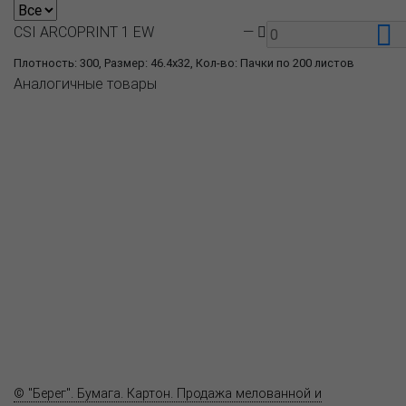
CSI ARCOPRINT 1 EW
—
Плотность: 300, Размер: 46.4x32, Кол-во: Пачки по 200 листов
Аналогичные товары
О компании
Пресс-центр
Продукция
Как купить
Где купить
Полезное
Вопрос-ответ
Контакты
© "Берег". Бумага. Картон. Продажа мелованной и