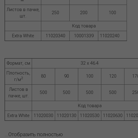
Листов в пачке,
250
200
100
шт.
Код товара
Extra White
11020340
10001339
11020240
Формат, см
32 x 46.4
Плотность,
80
90
100
120
17
2
г/м
Листов в
500
500
500
500
25
пачке, шт.
Код товара
Extra White
11020030
11020130
11020530
11020630
1102
...Отобразить полностью