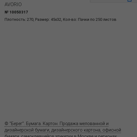
AVORIO
№ 10050317
Плотность: 270, Размер: 45x32, Кол-во: Пачки по 250 листов
О компании
Пресс-центр
Продукция
Как купить
Где купить
Полезное
Вопрос-ответ
Контакты
© "Берег". Бумага. Картон. Продажа мелованной и
дизайнерской бумаги, дизайнерского картона, офисной
бумаги, самоклеящейся этикетки в Москве и регионах