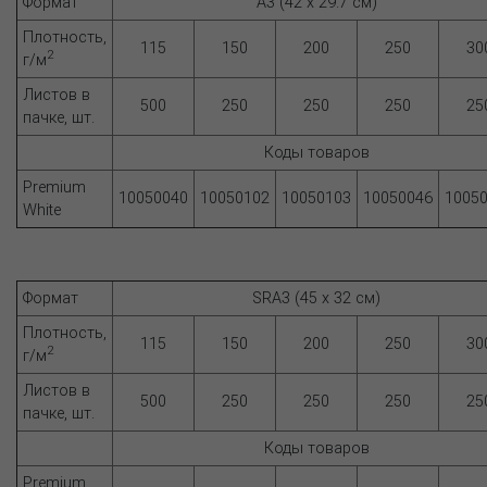
Формат
A3 (42 х 29.7 см)
Плотность,
115
150
200
250
30
2
г/м
Листов в
500
250
250
250
25
пачке, шт.
Коды товаров
Premium
10050040
10050102
10050103
10050046
1005
White
Формат
SRA3 (45 х 32 см)
Плотность,
115
150
200
250
30
2
г/м
Листов в
500
250
250
250
25
пачке, шт.
Коды товаров
Premium