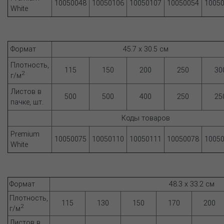
10050048
10050106
10050107
10050054
1005
White
Формат
45.7 х 30.5 см
Плотность,
115
150
200
250
30
2
г/м
Листов в
500
500
400
250
25
пачке, шт.
Коды товаров
Premium
10050075
10050110
10050111
10050078
1005
White
Формат
48.3 х 33.2 см
Плотность,
115
130
150
170
200
2
г/м
Листов в