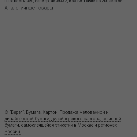
Плотность: 350, Размер: 48.3x33.2, Кол-во: Пачки по 200 листов
Аналогичные товары
О компании
Пресс-центр
Продукция
Как купить
Где купить
Полезное
Вопрос-ответ
Контакты
© "Берег". Бумага. Картон. Продажа мелованной и
дизайнерской бумаги, дизайнерского картона, офисной
бумаги, самоклеящейся этикетки в Москве и регионах
России.