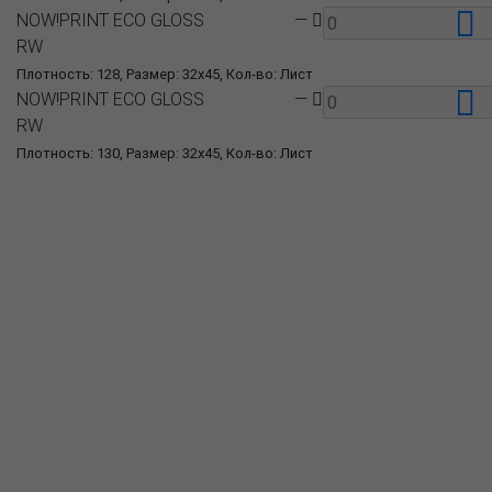
NOW!PRINT ECO GLOSS
—
RW
Плотность: 128, Размер: 32x45, Кол-во: Лист
NOW!PRINT ECO GLOSS
—
RW
Плотность: 130, Размер: 32x45, Кол-во: Лист
О компании
Пресс-центр
Продукция
Как купить
Где купить
Полезное
Вопрос-ответ