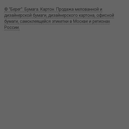
Контакты
© "Берег". Бумага. Картон. Продажа мелованной и
дизайнерской бумаги, дизайнерского картона, офисной
бумаги, самоклеящейся этикетки в Москве и регионах
России.
Карта сайта
Информация на сайте
www.bereg.net
не является публичной
офертой.
Адрес ближайшего представительства:
115201, РОССИЯ, МОСКВА
ул. Котляковская, д. 3, стр. 10, въезд и вход со стороны 2-го
Варшавского проезда
т.(495) 232-26-10, allmsk@msk.bereg.net
Центральный офис
Региональные представители
Политика
обработки, хранения персональных данных