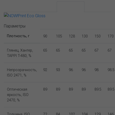
АССОРТИМЕНТ И ЦЕНЫ
Описание
Параметры
Плотность, г
90
105
128
130
150
170
Глянец, Хантер,
65
65
65
65
67
67
TAPPI T-480, %
Непрозрачность,
92
93
96
96
98
98.5
ISO 2471, %
Оптическая
89
89
89
89
89.5
89.5
яркость, ISO
2470, %
Толщина, ISO
72
84
102
104
129
146