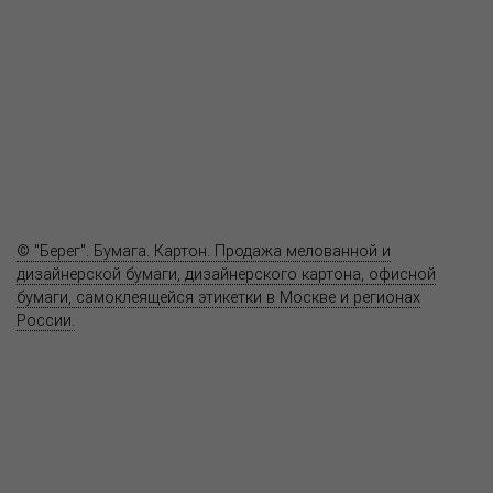
Продукция
Как купить
Где купить
Полезное
Вопрос-ответ
Контакты
© "Берег". Бумага. Картон. Продажа мелованной и
дизайнерской бумаги, дизайнерского картона, офисной
бумаги, самоклеящейся этикетки в Москве и регионах
России.
Карта сайта
Информация на сайте
www.bereg.net
не является публичной
офертой.
Адрес ближайшего представительства:
115201, РОССИЯ, МОСКВА
ул. Котляковская, д. 3, стр. 10, въезд и вход со стороны 2-го