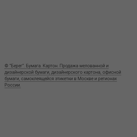
Продукция
Как купить
Где купить
Полезное
Вопрос-ответ
Контакты
© "Берег". Бумага. Картон. Продажа мелованной и
дизайнерской бумаги, дизайнерского картона, офисной
бумаги, самоклеящейся этикетки в Москве и регионах
России.
Карта сайта
Информация на сайте
www.bereg.net
не является публичной
офертой.
Адрес ближайшего представительства:
115201, РОССИЯ, МОСКВА
ул. Котляковская, д. 3, стр. 10, въезд и вход со стороны 2-го
Варшавского проезда