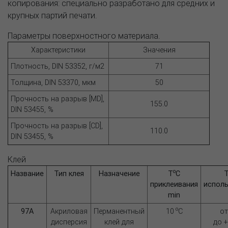
копирования: специально разработано для средних и
крупных партий печати.
Параметры поверхностного материала.
Характеристики
Значения
Плотность, DIN 53352, г/м2
71
Толщина, DIN 53370, мкм
50
Прочность на разрыв [MD],
155.0
DIN 53455, %
Прочность на разрыв [CD],
110.0
DIN 53455, %
Клей
o
Название
Тип клея
Назначение
Т
C
приклеивания
исполь
min
o
97А
Акриловая
Перманентный
10
C
от
дисперсия
клей для
до 