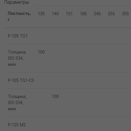
Параметры
Плотность,
135
140
151
185
245
255
355
г
P-105 TG1
Толщина,
100
ISO 534,
мкм
P-105 TG1-CS
Толщина,
100
ISO 534,
мкм
P-125 M2