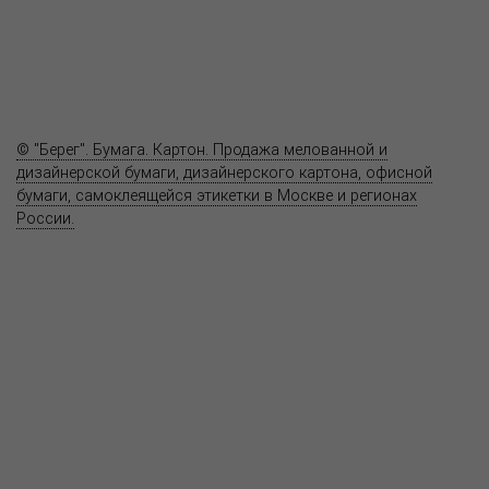
Полезное
Вопрос-ответ
Контакты
© "Берег". Бумага. Картон. Продажа мелованной и
дизайнерской бумаги, дизайнерского картона, офисной
бумаги, самоклеящейся этикетки в Москве и регионах
России.
Карта сайта
Информация на сайте
www.bereg.net
не является публичной
офертой.
Адрес ближайшего представительства:
115201, РОССИЯ, МОСКВА
ул. Котляковская, д. 3, стр. 10, въезд и вход со стороны 2-го
Варшавского проезда
т.(495) 232-26-10, allmsk@msk.bereg.net
Центральный офис
Региональные представители
Политика
обработки, хранения персональных данных