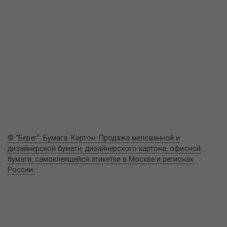
Пресс-центр
Продукция
Как купить
Где купить
Полезное
Вопрос-ответ
Контакты
© "Берег". Бумага. Картон. Продажа мелованной и
дизайнерской бумаги, дизайнерского картона, офисной
бумаги, самоклеящейся этикетки в Москве и регионах
России.
Карта сайта
Информация на сайте
www.bereg.net
не является публичной
офертой.
Адрес ближайшего представительства: