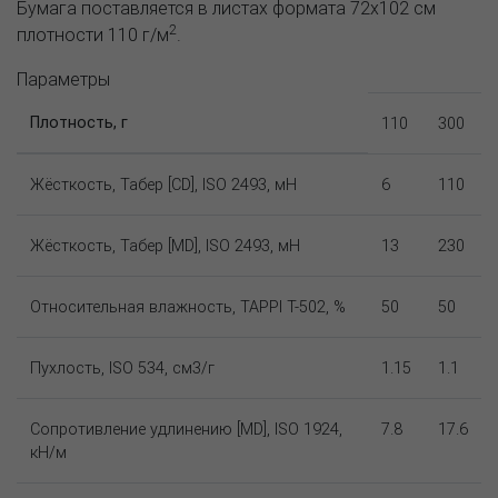
Бумага поставляется в листах формата 72x102 см
2
плотности 110 г/м
.
Параметры
Плотность, г
110
300
Жёсткость, Табер [CD], ISO 2493, мН
6
110
Жёсткость, Табер [MD], ISO 2493, мН
13
230
Относительная влажность, TAPPI T-502, %
50
50
Пухлость, ISO 534, см3/г
1.15
1.1
Сопротивление удлинению [MD], ISO 1924,
7.8
17.6
кН/м