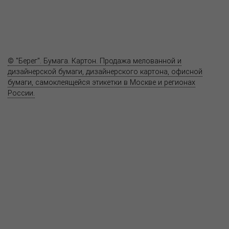
Полезное
Вопрос-ответ
Контакты
© "Берег". Бумага. Картон. Продажа мелованной и
дизайнерской бумаги, дизайнерского картона, офисной
бумаги, самоклеящейся этикетки в Москве и регионах
России.
Карта сайта
Информация на сайте
www.bereg.net
не является публичной
офертой.
Адрес ближайшего представительства:
115201, РОССИЯ, МОСКВА
ул. Котляковская, д. 3, стр. 10, въезд и вход со стороны 2-го
Варшавского проезда
т.(495) 232-26-10, allmsk@msk.bereg.net
Центральный офис
Региональные представители
Политика
обработки, хранения персональных данных