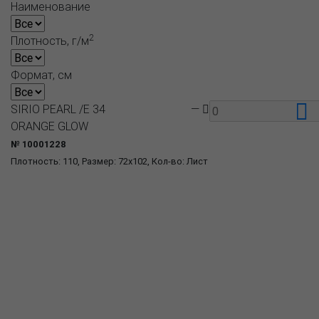
Наименование
2
Плотность, г/м
Формат, см
SIRIO PEARL /E 34
—
ORANGE GLOW
№ 10001228
Плотность: 110, Размер: 72x102, Кол-во: Лист
О компании
Пресс-центр
Продукция
Как купить
Где купить