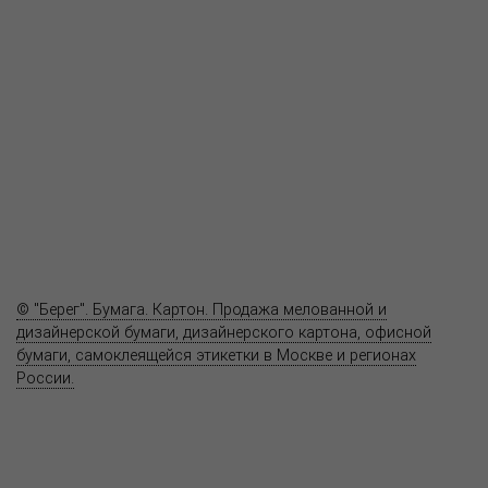
Пресс-центр
Продукция
Как купить
Где купить
Полезное
Вопрос-ответ
Контакты
© "Берег". Бумага. Картон. Продажа мелованной и
дизайнерской бумаги, дизайнерского картона, офисной
бумаги, самоклеящейся этикетки в Москве и регионах
России.
Карта сайта
Информация на сайте
www.bereg.net
не является публичной
офертой.