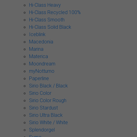
Hi-Class Heavy
Hi-Class Recycled 100%
Hi-Class Smooth
Hi-Class Solid Black
Iceblink
Macedonia
Marina
Materica
Moondream
myNotturno
Paperline
Sirio Black / Black
Sirio Color
Sirio Color Rough
Sirio Stardust
Sirio Ultra Black
Sirio White / White
Splendorgel