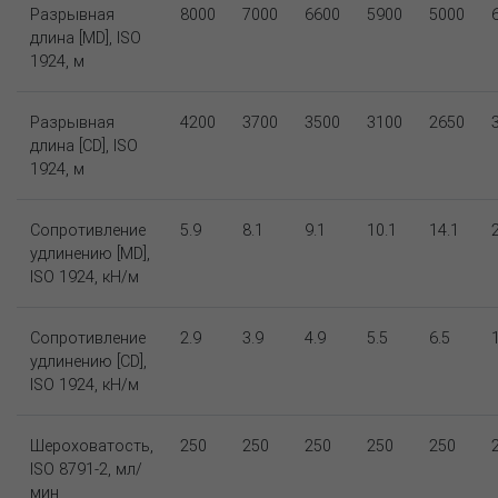
Разрывная
8000
7000
6600
5900
5000
длина [MD], ISO
1924, м
Разрывная
4200
3700
3500
3100
2650
длина [CD], ISO
1924, м
Сопротивление
5.9
8.1
9.1
10.1
14.1
удлинению [MD],
ISO 1924, кН/м
Сопротивление
2.9
3.9
4.9
5.5
6.5
удлинению [CD],
ISO 1924, кН/м
Шероховатость,
250
250
250
250
250
ISO 8791-2, мл/
мин