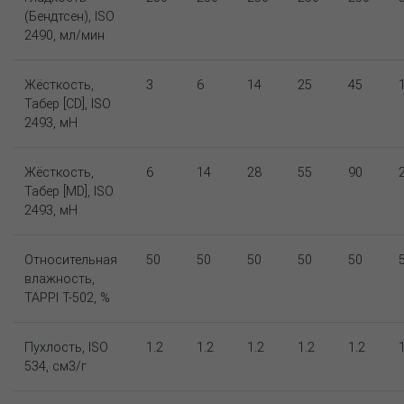
(Бендтсен), ISO
2490, мл/мин
Жёсткость,
3
6
14
25
45
Табер [CD], ISO
2493, мН
Жёсткость,
6
14
28
55
90
Табер [MD], ISO
2493, мН
Относительная
50
50
50
50
50
влажность,
TAPPI T-502, %
Пухлость, ISO
1.2
1.2
1.2
1.2
1.2
534, см3/г