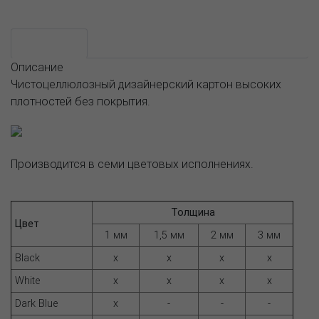
Возможные варианты
АССОРТИМЕНТ И ЦЕНЫ
Описание
Описание
Чистоцеллюлозный дизайнерский картон высоких
плотностей без покрытия.
Производится в семи цветовых исполнениях.
Толщина
Цвет
1 мм
1,5 мм
2 мм
3 мм
Black
x
x
x
x
White
x
x
x
x
Dark Blue
x
-
-
-