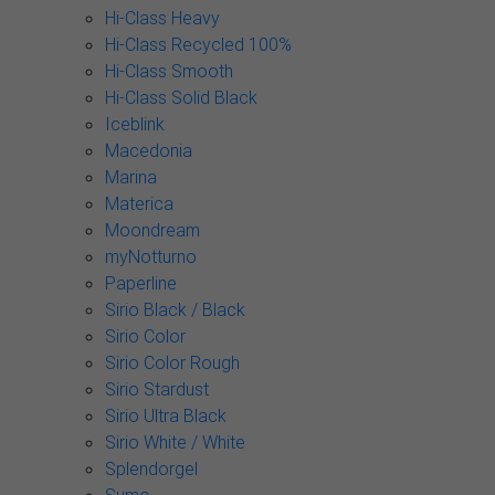
Hi-Class Heavy
Hi-Class Recycled 100%
Hi-Class Smooth
Hi-Class Solid Black
Iceblink
Macedonia
Marina
Materica
Moondream
myNotturno
Paperline
Sirio Black / Black
Sirio Color
Sirio Color Rough
Sirio Stardust
Sirio Ultra Black
Sirio White / White
Splendorgel