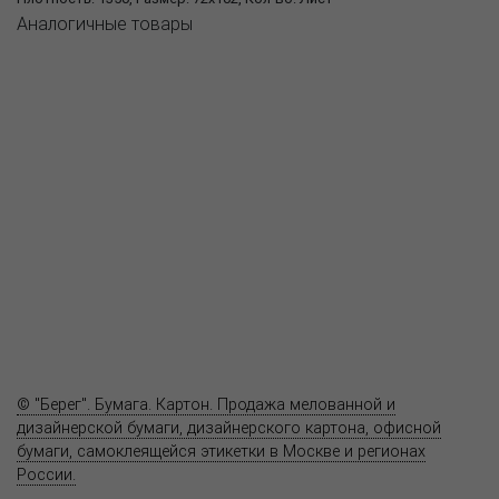
Аналогичные товары
О компании
Пресс-центр
Продукция
Как купить
Где купить
Полезное
Вопрос-ответ
Контакты
© "Берег". Бумага. Картон. Продажа мелованной и
дизайнерской бумаги, дизайнерского картона, офисной
бумаги, самоклеящейся этикетки в Москве и регионах
России.
Карта сайта