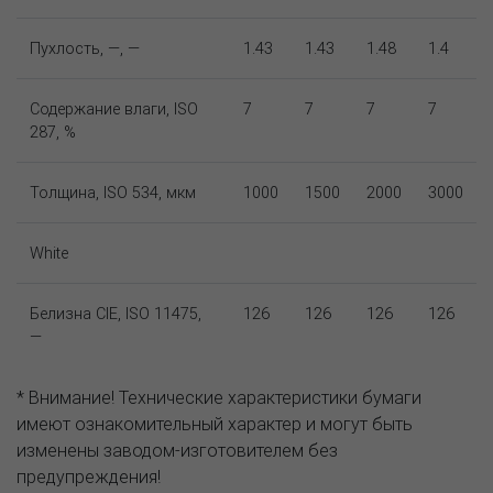
Пухлость, —, —
1.43
1.43
1.48
1.4
Содержание влаги, ISO
7
7
7
7
287, %
Толщина, ISO 534, мкм
1000
1500
2000
3000
White
Белизна CIE, ISO 11475,
126
126
126
126
—
* Внимание! Технические характеристики бумаги
имеют ознакомительный характер и могут быть
изменены заводом-изготовителем без
предупреждения!