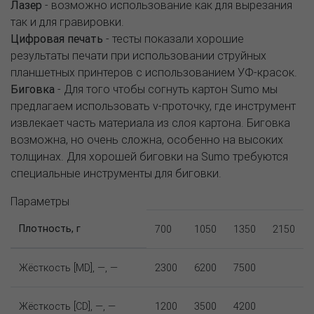
Лазер
- возможно использование как для вырезания
так и для гравировки.
Цифровая печать
- тесты показали хорошие
результаты печати при использовании струйных
планшетных принтеров с использованием УФ-красок.
Биговка
- Для того чтобы согнуть картон Sumo мы
предлагаем использовать v-проточку, где инструмент
извлекает часть материала из слоя картона. Биговка
возможна, но очень сложна, особенно на высоких
толщинах. Для хорошей биговки на Sumo требуются
специальные инструменты для биговки.
Параметры
Плотность, г
700
1050
1350
2150
Жёсткость [MD], —, —
2300
6200
7500
Жёсткость [CD], —, —
1200
3500
4200