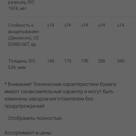
разрыву, ISO
1974, мН
Стойкость к
≥14
≥14
≥14
≥14
≥14
выщипыванию
(Деннисон), US
D2482-66T, ед.
Толщина, ISO
140
170
190
285
340
534, мкм
* Внимание! Технические характеристики бумаги
имеют ознакомительный характер и могут быть
изменены заводом-изготовителем без
предупреждения!
...Отобразить полностью
Ассортимент и цены