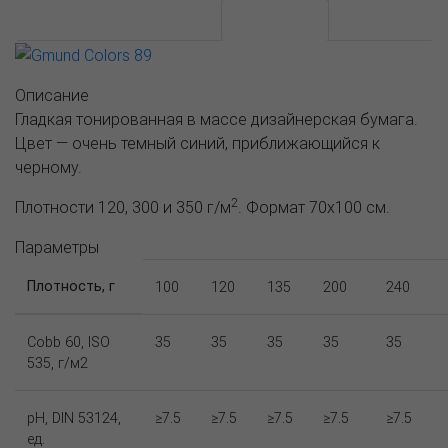
АССОРТИМЕНТ И ЦЕНЫ
Описание
Описание
Гладкая тонированная в массе дизайнерская бумага.
Цвет — очень темный синий, приближающийся к
черному.
2
Плотности 120, 300 и 350 г/м
. Формат 70х100 см.
Параметры
Плотность, г
100
120
135
200
240
Cobb 60, ISO
35
35
35
35
35
535, г/м2
pH, DIN 53124,
≥7.5
≥7.5
≥7.5
≥7.5
≥7.5
ед.