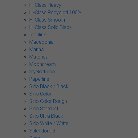
Hi-Class Heavy
Hi-Class Recycled 100%
Hi-Class Smooth
Hi-Class Solid Black
Iceblink
Macedonia
Marina
Materica
Moondream
myNotturno
Paperline
Sirio Black / Black
Sirio Color
Sirio Color Rough
Sirio Stardust
Sirio Ultra Black
Sirio White / White
Splendorgel