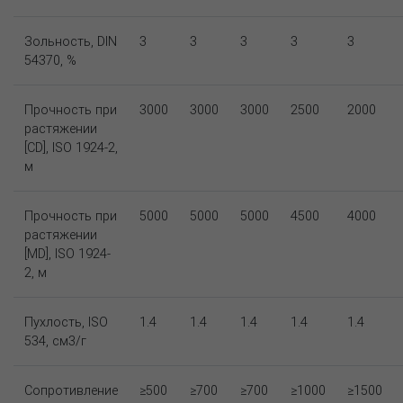
Зольность, DIN
3
3
3
3
3
54370, %
Прочность при
3000
3000
3000
2500
2000
растяжении
[CD], ISO 1924-2,
м
Прочность при
5000
5000
5000
4500
4000
растяжении
[MD], ISO 1924-
2, м
Пухлость, ISO
1.4
1.4
1.4
1.4
1.4
534, см3/г
Сопротивление
≥500
≥700
≥700
≥1000
≥1500