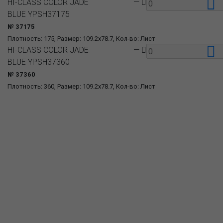
HI-CLASS COLOR JADE
—
BLUE YPSH37175
№ 37175
Плотность: 175, Размер: 109.2x78.7, Кол-во: Лист
HI-CLASS COLOR JADE
—
BLUE YPSH37360
№ 37360
Плотность: 360, Размер: 109.2x78.7, Кол-во: Лист
О компании
Пресс-центр
Продукция
Как купить
Где купить
Полезное
Вопрос-ответ