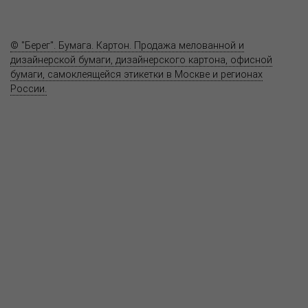
Контакты
© "Берег". Бумага. Картон. Продажа мелованной и
дизайнерской бумаги, дизайнерского картона, офисной
бумаги, самоклеящейся этикетки в Москве и регионах
России.
Карта сайта
Информация на сайте
www.bereg.net
не является публичной
офертой.
Адрес ближайшего представительства:
115201, РОССИЯ, МОСКВА
ул. Котляковская, д. 3, стр. 10, въезд и вход со стороны 2-го
Варшавского проезда
т.(495) 232-26-10, allmsk@msk.bereg.net
Центральный офис
Региональные представители
Политика
обработки, хранения персональных данных