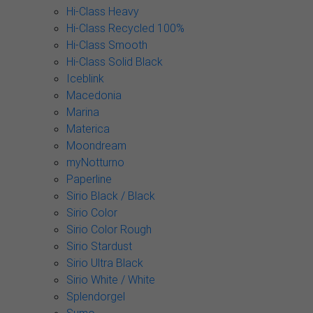
Hi-Class Heavy
Hi-Class Recycled 100%
Hi-Class Smooth
Hi-Class Solid Black
Iceblink
Macedonia
Marina
Materica
Moondream
myNotturno
Paperline
Sirio Black / Black
Sirio Color
Sirio Color Rough
Sirio Stardust
Sirio Ultra Black
Sirio White / White
Splendorgel