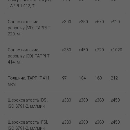
TAPPI T-412, %
Сопротивление
≥300
≥350
≥670
≥920
разрыву [MD], TAPPI T-
220, мН
Сопротивление
≥350
≥450
≥720
≥1020
разрыву [CD], TAPPI T-
414, мН
Толщина, TAPPI T-411,
97
104
160
212
мкм
Шероховатость [BS],
≤380
≤300
≤380
≤450
ISO 8791-2, мл/мин
Шероховатость [FS],
≤380
≤300
≤380
≤450
ISO 8791-2, мл/мин