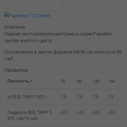
АССОРТИМЕНТ И ЦЕНЫ
Описание
Описание
Гладкая чистоцеллюлозная бумага серии Paperline
светло-желтого цвета.
Поставляется в листах формата 64х90 см плотности 80
2
г/м
.
Параметры
Плотность, г
75
80
120
160
pH [FS], TAPPI T-529, —
7.5
7.5
7.5
7.5
Гладкость [BS], TAPPI T-
≥15
≥15
≥10
≥10
479, сек/10 см3