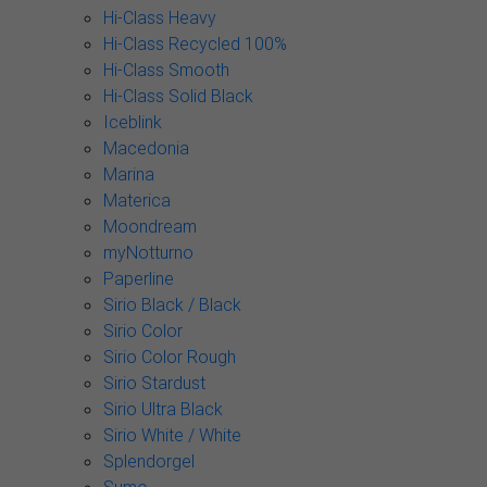
Hi-Class Heavy
Hi-Class Recycled 100%
Hi-Class Smooth
Hi-Class Solid Black
Iceblink
Macedonia
Marina
Materica
Moondream
myNotturno
Paperline
Sirio Black / Black
Sirio Color
Sirio Color Rough
Sirio Stardust
Sirio Ultra Black
Sirio White / White
Splendorgel