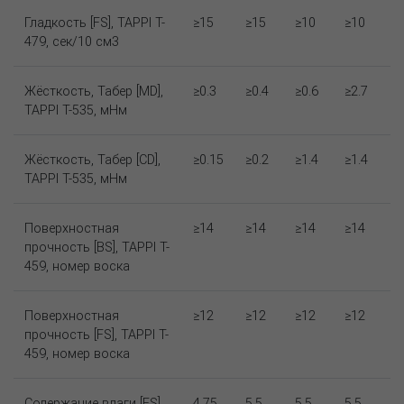
Гладкость [FS], TAPPI T-
≥15
≥15
≥10
≥10
479, сек/10 см3
Жёсткость, Табер [MD],
≥0.3
≥0.4
≥0.6
≥2.7
TAPPI T-535, мНм
Жёсткость, Табер [CD],
≥0.15
≥0.2
≥1.4
≥1.4
TAPPI T-535, мНм
Поверхностная
≥14
≥14
≥14
≥14
прочность [BS], TAPPI T-
459, номер воска
Поверхностная
≥12
≥12
≥12
≥12
прочность [FS], TAPPI T-
459, номер воска
Содержание влаги [FS],
4.75
5.5
5.5
5.5