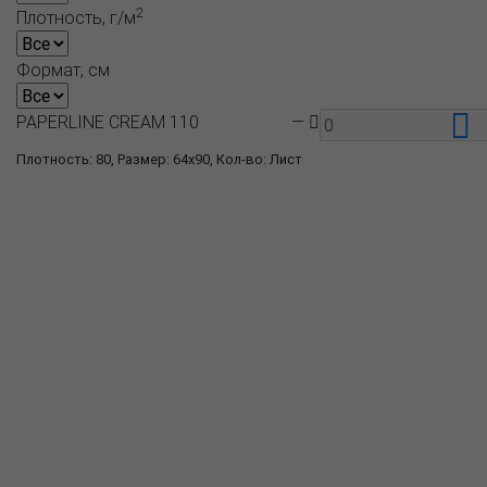
2
Плотность, г/м
Формат, см
PAPERLINE CREAM 110
—
Плотность: 80, Размер: 64x90, Кол-во: Лист
О компании
Пресс-центр
Продукция
Как купить
Где купить
Полезное
Вопрос-ответ