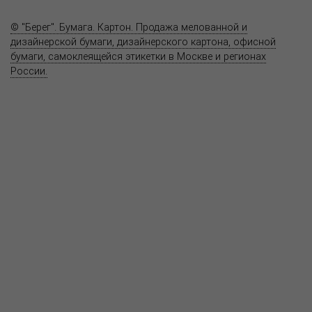
Контакты
© "Берег". Бумага. Картон. Продажа мелованной и
дизайнерской бумаги, дизайнерского картона, офисной
бумаги, самоклеящейся этикетки в Москве и регионах
России.
Карта сайта
Информация на сайте
www.bereg.net
не является публичной
офертой.
Адрес ближайшего представительства:
115201, РОССИЯ, МОСКВА
ул. Котляковская, д. 3, стр. 10, въезд и вход со стороны 2-го
Варшавского проезда
т.(495) 232-26-10, allmsk@msk.bereg.net
Центральный офис
Региональные представители
Политика
обработки, хранения персональных данных