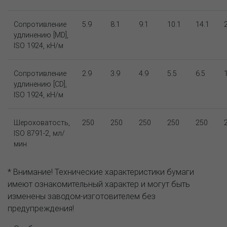
Сопротивление
5.9
8.1
9.1
10.1
14.1
удлинению [MD],
ISO 1924, кН/м
Сопротивление
2.9
3.9
4.9
5.5
6.5
удлинению [CD],
ISO 1924, кН/м
Шероховатость,
250
250
250
250
250
ISO 8791-2, мл/
мин
* Внимание! Технические характеристики бумаги
имеют ознакомительный характер и могут быть
изменены заводом-изготовителем без
предупреждения!