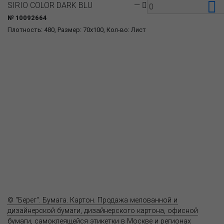
SIRIO COLOR DARK BLU
—
№ 10092664
Плотность: 480, Размер: 70x100, Кол-во: Лист
О компании
Пресс-центр
Продукция
Как купить
Где купить
Полезное
Вопрос-ответ
Контакты
© "Берег". Бумага. Картон. Продажа мелованной и
дизайнерской бумаги, дизайнерского картона, офисной
бумаги, самоклеящейся этикетки в Москве и регионах