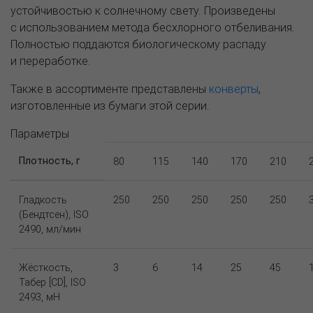
устойчивостью к солнечному свету. Произведены
с использованием метода бесхлорного отбеливания.
Полностью поддаются биологическому распаду
и переработке.
Также в ассортименте представлены
конверты
,
изготовленные из бумаги этой серии.
Параметры
Плотность, г
80
115
140
170
210
Гладкость
250
250
250
250
250
(Бендтсен), ISO
2490, мл/мин
Жёсткость,
3
6
14
25
45
Табер [CD], ISO
2493, мН