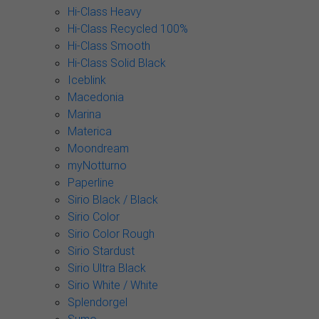
Hi-Class Heavy
Hi-Class Recycled 100%
Hi-Class Smooth
Hi-Class Solid Black
Iceblink
Macedonia
Marina
Materica
Moondream
myNotturno
Paperline
Sirio Black / Black
Sirio Color
Sirio Color Rough
Sirio Stardust
Sirio Ultra Black
Sirio White / White
Splendorgel