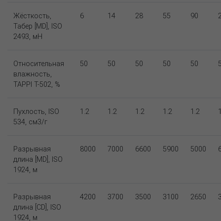
Жёсткость,
6
14
28
55
90
Табер [MD], ISO
2493, мН
Относительная
50
50
50
50
50
влажность,
TAPPI T-502, %
Пухлость, ISO
1.2
1.2
1.2
1.2
1.2
534, см3/г
Разрывная
8000
7000
6600
5900
5000
длина [MD], ISO
1924, м
Разрывная
4200
3700
3500
3100
2650
длина [CD], ISO
1924, м