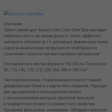
АССОРТИМЕНТ И ЦЕНЫ
Описание
Описание
Темно-синий цвет бумаги Sirio Color Dark Blue выглядит
неброско и в то же время дорого. Очень эффектно
смотрятся обложки (в т.ч. для меню), фирменные папки
и другая аналогичная продукция из этой бумаги в
сочетании с золотистой или серебристой краской.
Поставляется в листах формата 70х100 см. Плотности -
2
80, 115, 140, 170, 210, 290, 350, 480 и 700 г/м
.
Чистоцеллюлозные, тонированные в массе гладкие
дизайнерские бумага и картон без покрытия. Подходят
для одноцветной и полноцветной печати
с использованием методов офсетной, высокой
и трафаретной печати. Сохраняют все свойства
при резке, фальцовке, склеивании. Обладают высокой