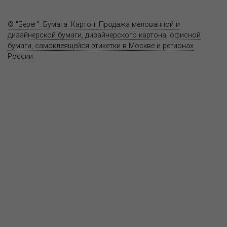
Контакты
© "Берег". Бумага. Картон. Продажа мелованной и
дизайнерской бумаги, дизайнерского картона, офисной
бумаги, самоклеящейся этикетки в Москве и регионах
России.
Карта сайта
Информация на сайте
www.bereg.net
не является публичной
офертой.
Адрес ближайшего представительства:
115201, РОССИЯ, МОСКВА
ул. Котляковская, д. 3, стр. 10, въезд и вход со стороны 2-го
Варшавского проезда
т.(495) 232-26-10, allmsk@msk.bereg.net
Центральный офис
Региональные представители
Политика
обработки, хранения персональных данных