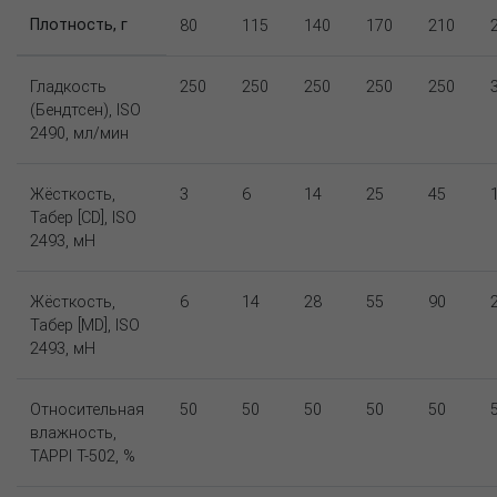
Плотность, г
80
115
140
170
210
Гладкость
250
250
250
250
250
(Бендтсен), ISO
2490, мл/мин
Жёсткость,
3
6
14
25
45
Табер [CD], ISO
2493, мН
Жёсткость,
6
14
28
55
90
Табер [MD], ISO
2493, мН
Относительная
50
50
50
50
50
влажность,
TAPPI T-502, %