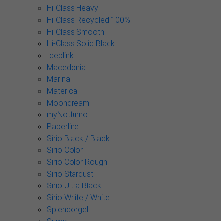
Hi-Class Heavy
Hi-Class Recycled 100%
Hi-Class Smooth
Hi-Class Solid Black
Iceblink
Macedonia
Marina
Materica
Moondream
myNotturno
Paperline
Sirio Black / Black
Sirio Color
Sirio Color Rough
Sirio Stardust
Sirio Ultra Black
Sirio White / White
Splendorgel