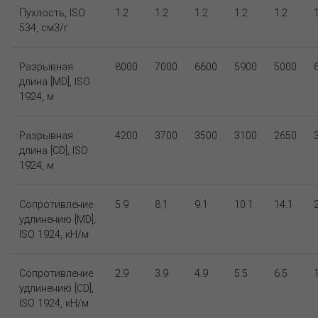
Пухлость, ISO
1.2
1.2
1.2
1.2
1.2
534, см3/г
Разрывная
8000
7000
6600
5900
5000
длина [MD], ISO
1924, м
Разрывная
4200
3700
3500
3100
2650
длина [CD], ISO
1924, м
Сопротивление
5.9
8.1
9.1
10.1
14.1
удлинению [MD],
ISO 1924, кН/м
Сопротивление
2.9
3.9
4.9
5.5
6.5
удлинению [CD],
ISO 1924, кН/м