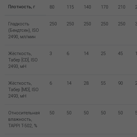
Плотность, г
80
115
140
170
210
Гладкость
250
250
250
250
250
(Бендтсен), ISO
2490, мл/мин
Жёсткость,
3
6
14
25
45
Табер [CD], ISO
2493, мН
Жёсткость,
6
14
28
55
90
Табер [MD], ISO
2493, мН
Относительная
50
50
50
50
50
влажность,
TAPPI T-502, %