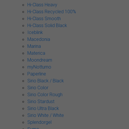
Hi-Class Heavy
Hi-Class Recycled 100%
Hi-Class Smooth
Hi-Class Solid Black
Iceblink
Macedonia
Marina
Materica
Moondream
myNotturno
Paperline
Sirio Black / Black
Sirio Color
Sirio Color Rough
Sirio Stardust
Sirio Ultra Black
Sirio White / White
Splendorgel