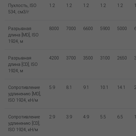
Пухлость, ISO
1.2
1.2
1.2
1.2
1.2
534, см3/г
Разрывная
8000
7000
6600
5900
5000
длина [MD], ISO
1924, м
Разрывная
4200
3700
3500
3100
2650
длина [CD], ISO
1924, м
Сопротивление
5.9
8.1
9.1
10.1
14.1
удлинению [MD],
ISO 1924, кН/м
Сопротивление
2.9
3.9
4.9
5.5
6.5
удлинению [CD],
ISO 1924, кН/м