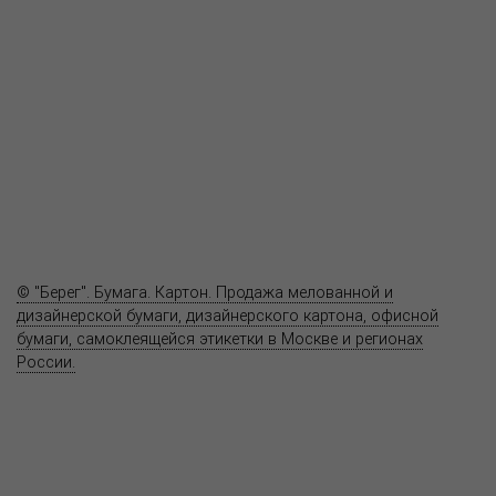
Пресс-центр
Продукция
Как купить
Где купить
Полезное
Вопрос-ответ
Контакты
© "Берег". Бумага. Картон. Продажа мелованной и
дизайнерской бумаги, дизайнерского картона, офисной
бумаги, самоклеящейся этикетки в Москве и регионах
России.
Карта сайта
Информация на сайте
www.bereg.net
не является публичной
офертой.
Адрес ближайшего представительства: