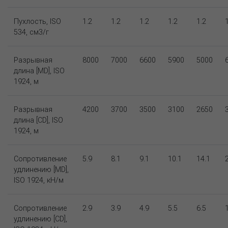
Пухлость, ISO
1.2
1.2
1.2
1.2
1.2
534, см3/г
Разрывная
8000
7000
6600
5900
5000
длина [MD], ISO
1924, м
Разрывная
4200
3700
3500
3100
2650
длина [CD], ISO
1924, м
Сопротивление
5.9
8.1
9.1
10.1
14.1
удлинению [MD],
ISO 1924, кН/м
Сопротивление
2.9
3.9
4.9
5.5
6.5
удлинению [CD],