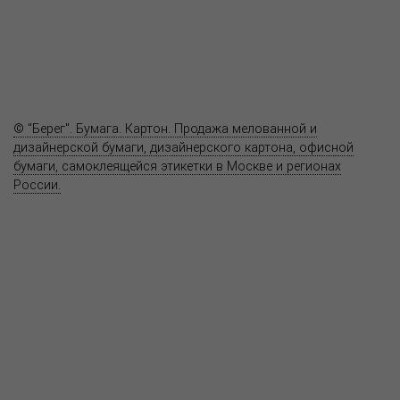
Где купить
Полезное
Вопрос-ответ
Контакты
© "Берег". Бумага. Картон. Продажа мелованной и
дизайнерской бумаги, дизайнерского картона, офисной
бумаги, самоклеящейся этикетки в Москве и регионах
России.
Карта сайта
Информация на сайте
www.bereg.net
не является публичной
офертой.
Адрес ближайшего представительства:
115201, РОССИЯ, МОСКВА
ул. Котляковская, д. 3, стр. 10, въезд и вход со стороны 2-го
Варшавского проезда
т.(495) 232-26-10, allmsk@msk.bereg.net
Центральный офис
Региональные представители
Политика