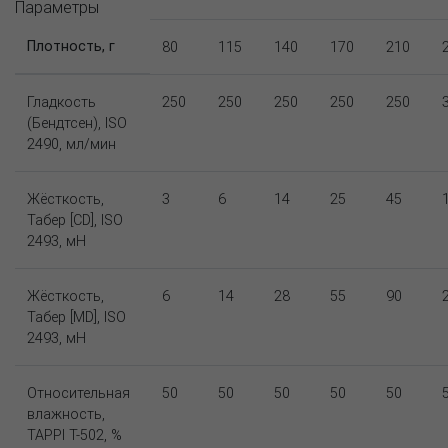
Параметры
Плотность, г
80
115
140
170
210
Гладкость
250
250
250
250
250
(Бендтсен), ISO
2490, мл/мин
Жёсткость,
3
6
14
25
45
Табер [CD], ISO
2493, мН
Жёсткость,
6
14
28
55
90
Табер [MD], ISO
2493, мН
Относительная
50
50
50
50
50
влажность,
TAPPI T-502, %