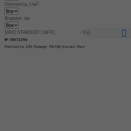
2
Плотность, г/м
Формат, см
SIRIO STARDUST CAFFE
—
№ 10072296
Плотность: 290, Размер: 70x100, Кол-во: Лист
О компании
Пресс-центр
Продукция
Как купить
Где купить
Полезное
Вопрос-ответ