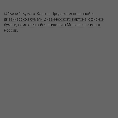
Контакты
© "Берег". Бумага. Картон. Продажа мелованной и
дизайнерской бумаги, дизайнерского картона, офисной
бумаги, самоклеящейся этикетки в Москве и регионах
России.
Карта сайта
Информация на сайте
www.bereg.net
не является публичной
офертой.
Адрес ближайшего представительства:
115201, РОССИЯ, МОСКВА
ул. Котляковская, д. 3, стр. 10, въезд и вход со стороны 2-го
Варшавского проезда
т.(495) 232-26-10, allmsk@msk.bereg.net
Центральный офис
Региональные представители
Политика
обработки, хранения персональных данных