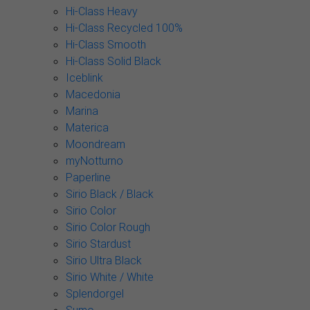
Hi-Class Heavy
Hi-Class Recycled 100%
Hi-Class Smooth
Hi-Class Solid Black
Iceblink
Macedonia
Marina
Materica
Moondream
myNotturno
Paperline
Sirio Black / Black
Sirio Color
Sirio Color Rough
Sirio Stardust
Sirio Ultra Black
Sirio White / White
Splendorgel