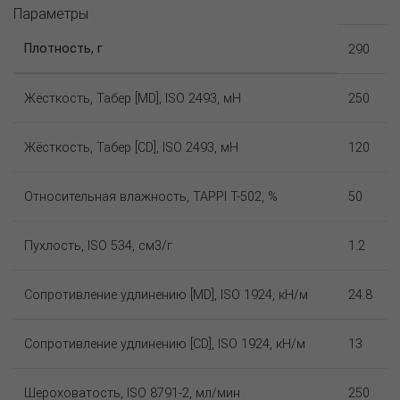
Параметры
Плотность, г
290
Жёсткость, Табер [MD], ISO 2493, мН
250
Жёсткость, Табер [CD], ISO 2493, мН
120
Относительная влажность, TAPPI T-502, %
50
Пухлость, ISO 534, см3/г
1.2
Сопротивление удлинению [MD], ISO 1924, кН/м
24.8
Сопротивление удлинению [CD], ISO 1924, кН/м
13
Шероховатость, ISO 8791-2, мл/мин
250