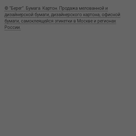
© "Берег". Бумага. Картон. Продажа мелованной и
дизайнерской бумаги, дизайнерского картона, офисной
бумаги, самоклеящейся этикетки в Москве и регионах
России.
Карта сайта
Информация на сайте
www.bereg.net
не является публичной
офертой.
Адрес ближайшего представительства:
115201, РОССИЯ, МОСКВА
ул. Котляковская, д. 3, стр. 10, въезд и вход со стороны 2-го
Варшавского проезда
т.(495) 232-26-10, allmsk@msk.bereg.net
Центральный офис
Региональные представители
Политика
обработки, хранения персональных данных