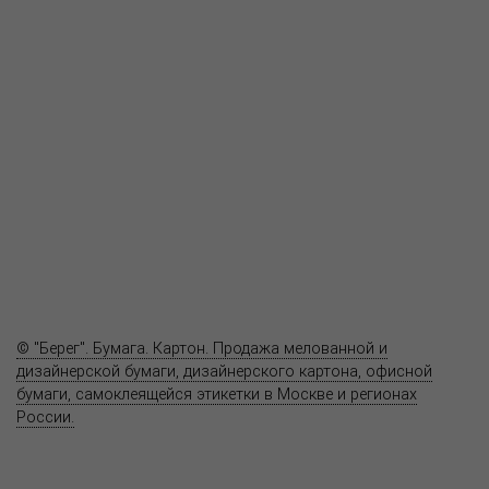
О компании
Пресс-центр
Продукция
Как купить
Где купить
Полезное
Вопрос-ответ
Контакты
© "Берег". Бумага. Картон. Продажа мелованной и
дизайнерской бумаги, дизайнерского картона, офисной
бумаги, самоклеящейся этикетки в Москве и регионах
России.
Карта сайта
Информация на сайте
www.bereg.net
не является публичной
офертой.