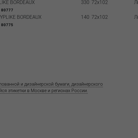
LIKE BORDEAUX
330
72x102
Л
 80777
YPLIKE BORDEAUX
140
72x102
Л
 80775
Продукция
Как купить
Где купить
Полезное
елованной и дизайнерской бумаги, дизайнерского
Адрес
ся этикетки в Москве и регионах России.
11520
ул. Ко
 является публичной офертой.
со ст
т.(495
Центр
предс
хране