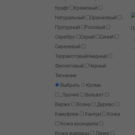
Крафт
Кремовый
Натуральный
Оранжевый
Пурпурный
Розовый
П
Серебро
Серый
Синий
Сиреневый
Терракотовый/медный
Фиолетовый
Чёрный
Тиснение
Выбрать
Кроме
_Прочее
Вельвет
Верже
Волна
Дерево
Камуфляж
Кантри
Кожа
Кожа крокодила
Кожа ящерицы
Лазер