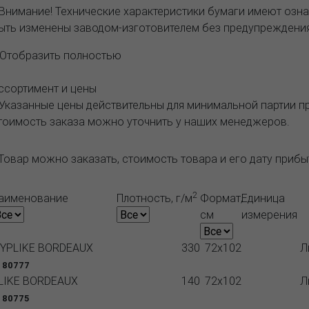
 Внимание! Технические характеристики бумаги имеют озна
ыть изменены заводом-изготовителем без предупреждения
..Отобразить полностью
ссортимент и цены
 Указанные цены действительны для минимальной партии 
тоимость заказа можно уточнить у наших менеджеров.
Товар можно заказать, стоимость товара и его дату приб
2
аименование
Плотность, г/м
Формат,
Единица
см
измерения
YPLIKE BORDEAUX
330
72x102
Л
 80777
LIKE BORDEAUX
140
72x102
Л
 80775