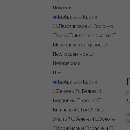
Покрытие
Выбрать
Кроме
«Пластиковое»
Волокно
Ворс
Литое мелование
Мелование глянцевое
Перлюсцентное
Полимерное
Цвет
Выбрать
Кроме
Бежевый
Белый
(
Бордовый
Бронза
Д
Вишнёвый
Голубой
Н
Жёлтый
Зелёный
Золото
П
Коричневый
Красный