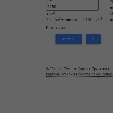
P
№
2
г/м
M
2
2
70 г/м
Наличие
2150 г/м
№
В наличии
ИСКАТЬ
X
О компании
Пресс-центр
© "Берег". Бумага. Картон. Продажа м
картона, офисной бумаги, самоклеящей
Карта сайта
Информация на сайте
www.bereg.net
не