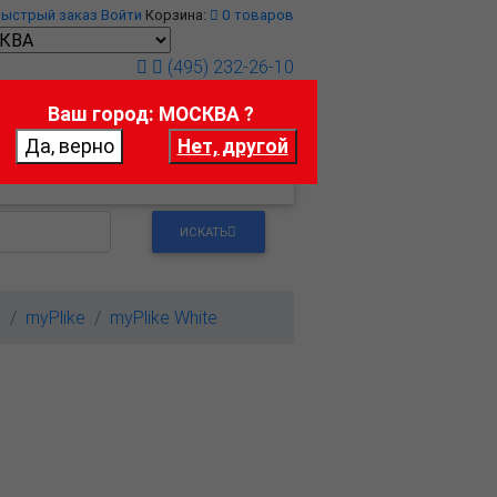
Быстрый заказ
Войти
Корзина:
0
товаров
(495) 232-26-10
Ваш город: МОСКВА ?
т
Контакты
ИСКАТЬ
м
myPlike
myPlike White