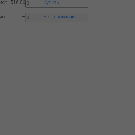
ист
516.06
Купить
ист
—
Нет в наличии
Вопрос-
Контакты
ответ
 ближайшего представительства:
1, РОССИЯ, МОСКВА
тляковская, д. 3, стр. 10, въезд и вход
ороны 2-го Варшавского проезда
) 232-26-10, allmsk@msk.bereg.net
альный офис
Региональные
тавители
Политика обработки,
ния персональных данных