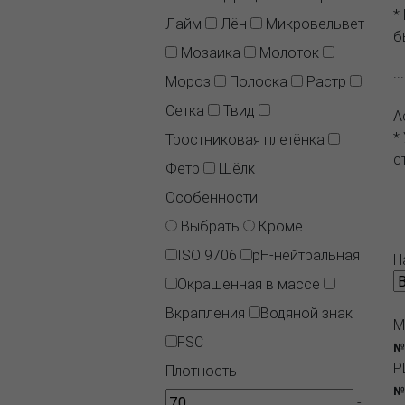
*
Лайм
Лён
Микровельвет
б
Мозаика
Молоток
.
Мороз
Полоска
Растр
Сетка
Твид
А
*
Тростниковая плетёнка
с
Фетр
Шёлк
Особенности
Выбрать
Кроме
ISO 9706
pH-нейтральная
Н
Окрашенная в массе
Вкрапления
Водяной знак
M
FSC
№
P
Плотность
№
-