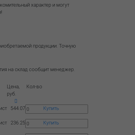
комительный характер и могут
!
приобретаемой продукции. Точную
ытия на склад сообщит менеджер.
Цена,
Кол-во
руб.
ист
544.07
Купить
ист
236.25
Купить