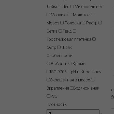
Лайм
Лён
Микровельвет
Мозаика
Молоток
Мороз
Полоска
Растр
Сетка
Твид
Тростниковая плетёнка
Фетр
Шёлк
Особенности
Выбрать
Кроме
ISO 9706
pH-нейтральная
Окрашенная в массе
Вкрапления
Водяной знак
*
FSC
б
Плотность
.
-