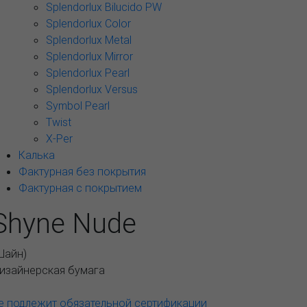
Splendorlux Bilucido PW
Splendorlux Color
Splendorlux Metal
Splendorlux Mirror
Splendorlux Pearl
Splendorlux Versus
Symbol Pearl
Twist
X-Per
Калька
Фактурная без покрытия
Фактурная с покрытием
Shyne Nude
Шайн
)
изайнерская бумага
е подлежит обязательной сертификации