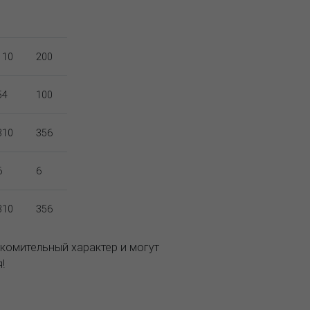
110
200
54
100
310
356
6
6
310
356
комительный характер и могут
!