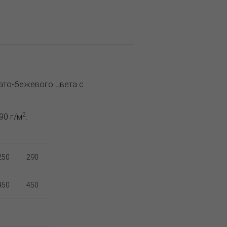
вато-бежевого цвета с
2
90 г/м
.
250
290
450
450