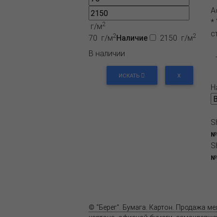
А
*
2
г/м
с
2
2
70 г/м
Наличие
2150 г/м
В наличии
ИСКАТЬ
X
Н
S
№
S
№
О компании
Пресс-центр
© "Берег". Бумага. Картон. Продажа м