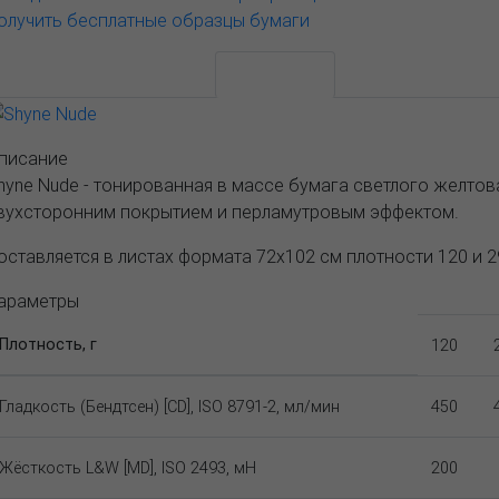
олучить бесплатные образцы бумаги
АССОРТИМЕНТ И ЦЕНЫ
Описание
писание
hyne Nude - тонированная в массе бумага светлого желто
вухсторонним покрытием и перламутровым эффектом.
оставляется в листах формата 72х102 см плотности 120 и 2
араметры
Плотность, г
120
Гладкость (Бендтсен) [CD], ISO 8791-2, мл/мин
450
Жёсткость L&W [MD], ISO 2493, мН
200