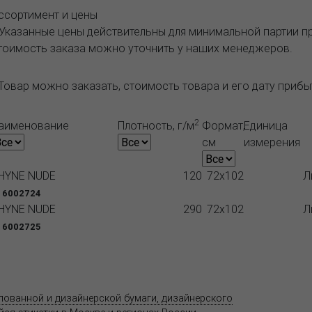
ссортимент и цены
 Указанные цены действительны для минимальной партии 
тоимость заказа можно уточнить у наших менеджеров.
Товар можно заказать, стоимость товара и его дату приб
2
аименование
Плотность, г/м
Формат,
Единица
см
измерения
HYNE NUDE
120
72x102
Л
 6002724
HYNE NUDE
290
72x102
Л
 6002725
Продукция
Как купить
Где купить
Полезное
елованной и дизайнерской бумаги, дизайнерского
Адрес