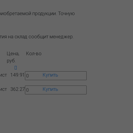
приобретаемой продукции. Точную
ытия на склад сообщит менеджер.
Цена,
Кол-во
руб.
ист
149.91
Купить
ист
362.27
Купить
Вопрос-
Контакты
ответ
 ближайшего представительства: