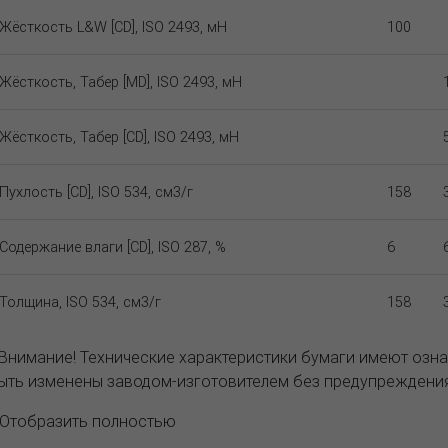
Жёсткость L&W [CD], ISO 2493, мН
100
Жёсткость, Табер [MD], ISO 2493, мН
Жёсткость, Табер [CD], ISO 2493, мН
Пухлость [CD], ISO 534, см3/г
158
Содержание влаги [CD], ISO 287, %
6
Толщина, ISO 534, см3/г
158
 Внимание! Технические характеристики бумаги имеют озна
ыть изменены заводом-изготовителем без предупреждения
..Отобразить полностью