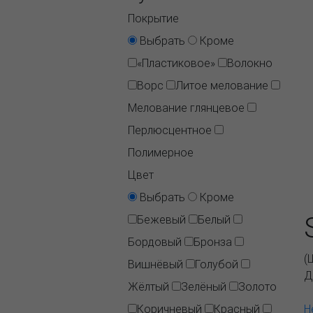
Покрытие
Выбрать
Кроме
«Пластиковое»
Волокно
Ворс
Литое мелование
Мелование глянцевое
Перлюсцентное
Полимерное
Цвет
Выбрать
Кроме
Бежевый
Белый
Бордовый
Бронза
(
Вишнёвый
Голубой
Д
Жёлтый
Зелёный
Золото
Коричневый
Красный
Н