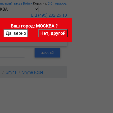
Быстрый заказ
Войти
Корзина:
0
товаров
(495) 232-26-10
Ваш город: МОСКВА ?
т
Контакты
ИСКАТЬ
м
Shyne
Shyne Rose