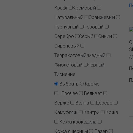
П
Крафт
Кремовый
Натуральный
Оранжевый
Пурпурный
Розовый
Серебро
Серый
Синий
О
Сиреневый
S
Терракотовый/медный
д
Фиолетовый
Чёрный
П
Тиснение
П
Выбрать
Кроме
_Прочее
Вельвет
Верже
Волна
Дерево
Камуфляж
Кантри
Кожа
Кожа крокодила
Кожа ящерицы
Лазер