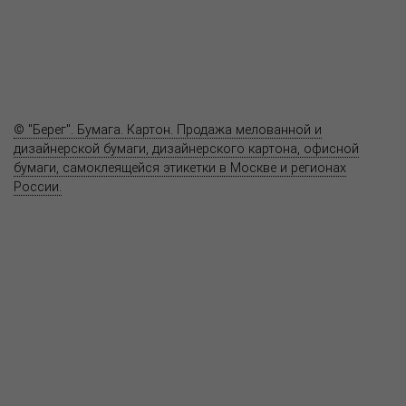
Где купить
Полезное
Вопрос-ответ
Контакты
© "Берег". Бумага. Картон. Продажа мелованной и
дизайнерской бумаги, дизайнерского картона, офисной
бумаги, самоклеящейся этикетки в Москве и регионах
России.
Карта сайта
Информация на сайте
www.bereg.net
не является публичной
офертой.
Адрес ближайшего представительства:
115201, РОССИЯ, МОСКВА
ул. Котляковская, д. 3, стр. 10, въезд и вход со стороны 2-го
Варшавского проезда
т.(495) 232-26-10, allmsk@msk.bereg.net
Центральный офис
Региональные представители
Политика