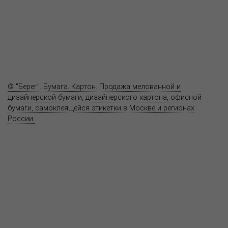
Где купить
Полезное
Вопрос-ответ
Контакты
© "Берег". Бумага. Картон. Продажа мелованной и
дизайнерской бумаги, дизайнерского картона, офисной
бумаги, самоклеящейся этикетки в Москве и регионах
России.
Карта сайта
Информация на сайте
www.bereg.net
не является публичной
офертой.
Адрес ближайшего представительства:
115201, РОССИЯ, МОСКВА
ул. Котляковская, д. 3, стр. 10, въезд и вход со стороны 2-го
Варшавского проезда
т.(495) 232-26-10, allmsk@msk.bereg.net