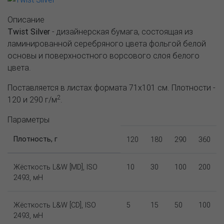
Описание
Twist Silver
- дизайнерская бумага, состоящая из
ламинированной серебряного цвета фольгой белой
основы и поверхностного ворсового слоя белого
цвета.
Поставляется в листах формата 71х101 см. Плотности -
2
120 и 290 г/м
.
Параметры
Плотность, г
120
180
290
360
Жёсткость L&W [MD], ISO
10
30
100
200
2493, мН
Жёсткость L&W [CD], ISO
5
15
50
100
2493, мН