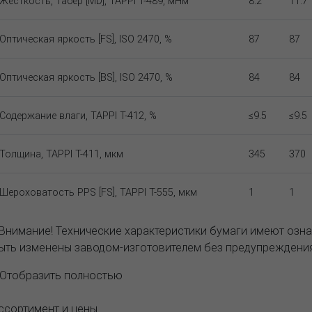
Жёсткость, Табер [MD], TAPPI T-489, мНм
8.2
11.7
Оптическая яркость [FS], ISO 2470, %
87
87
Оптическая яркость [BS], ISO 2470, %
84
84
Содержание влаги, TAPPI T-412, %
≤9.5
≤9.5
Толщина, TAPPI T-411, мкм
345
370
Шероховатость PPS [FS], TAPPI T-555, мкм
1
1
 Внимание! Технические характеристики бумаги имеют озна
ыть изменены заводом-изготовителем без предупреждения
..Отобразить полностью
ссортимент и цены