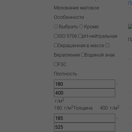
П
Мелование матовое
Особенности
Выбрать
Кроме
ISO 9706
pH-нейтральная
П
Окрашенная в массе
Вкрапления
Водяной знак
FSC
Плотность
-
2
г/м
2
2
180 г/м
Толщина
400 г/м
-