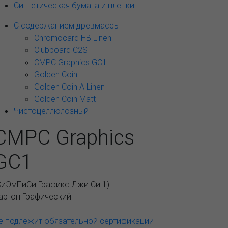
Синтетическая бумага и пленки
С содержанием древмассы
Chromocard HB Linen
Clubboard C2S
CMPC Graphics GC1
Golden Coin
Golden Coin A Linen
Golden Coin Matt
Чистоцеллюлозный
CMPC Graphics
GC1
СиЭмПиСи Графикс Джи Си 1
)
артон Графический
е подлежит обязательной сертификации