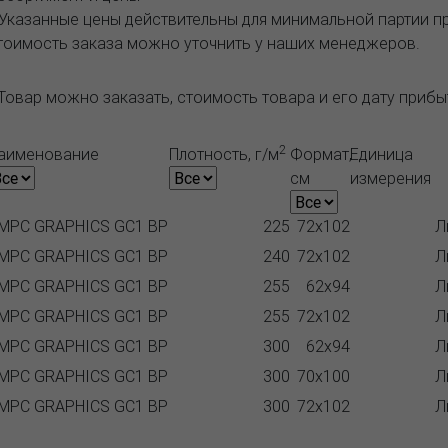
 Указанные цены действительны для минимальной партии 
тоимость заказа можно уточнить у наших менеджеров.
Товар можно заказать, стоимость товара и его дату приб
2
аименование
Плотность, г/м
Формат,
Единица
см
измерения
MPC GRAPHICS GC1 BP
225
72x102
Л
MPC GRAPHICS GC1 BP
240
72x102
Л
MPC GRAPHICS GC1 BP
255
62x94
Л
MPC GRAPHICS GC1 BP
255
72x102
Л
MPC GRAPHICS GC1 BP
300
62x94
Л
MPC GRAPHICS GC1 BP
300
70x100
Л
MPC GRAPHICS GC1 BP
300
72x102
Л