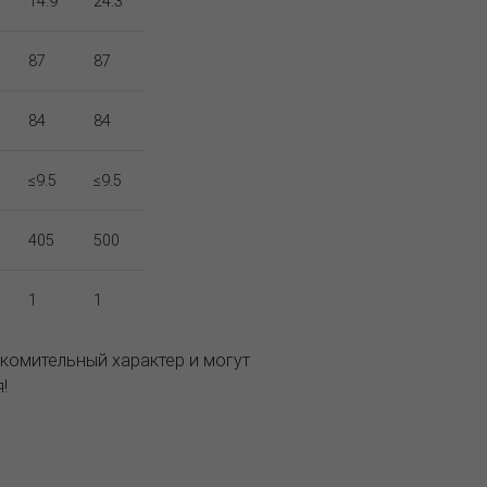
14.9
24.3
87
87
84
84
≤9.5
≤9.5
405
500
1
1
комительный характер и могут
!