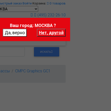
Быстрый заказ
Войти
Корзина:
0
товаров
(495) 232-26-10
Ваш город: МОСКВА ?
т
Контакты
ИСКАТЬ
массы
CMPC Graphics GC1