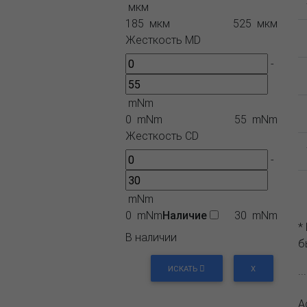
мкм
185 мкм
525 мкм
Жесткость MD
-
mNm
0 mNm
55 mNm
Жесткость СD
-
mNm
0 mNm
Наличие
30 mNm
*
В наличии
б
ИСКАТЬ
X
.
А