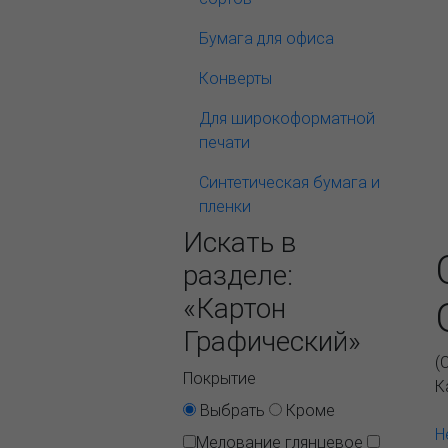
Бумага для офиса
Конверты
Для широкоформатной
печати
Синтетическая бумага и
пленки
Искать в
разделе:
«Картон
Графический»
(
Покрытие
К
Выбрать
Кроме
Н
Мелование глянцевое