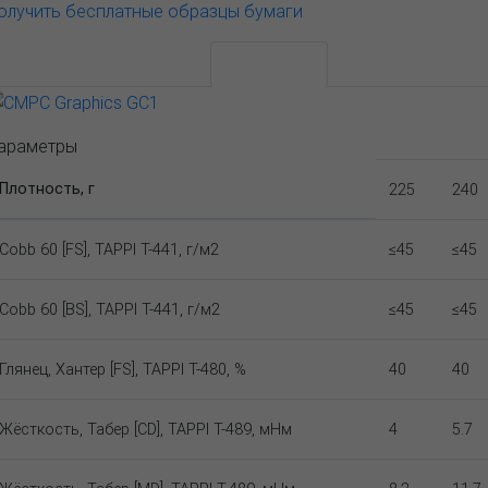
олучить бесплатные образцы бумаги
АССОРТИМЕНТ И ЦЕНЫ
Описание
араметры
Плотность, г
225
240
Cobb 60 [FS], TAPPI T-441, г/м2
≤45
≤45
Cobb 60 [BS], TAPPI T-441, г/м2
≤45
≤45
Глянец, Хантер [FS], TAPPI T-480, %
40
40
Жёсткость, Табер [CD], TAPPI T-489, мНм
4
5.7