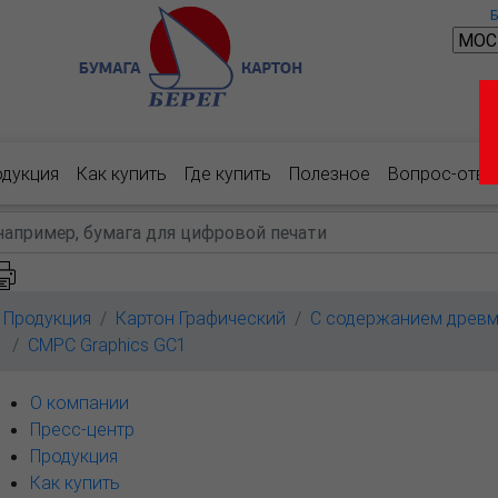
одукция
Как купить
Где купить
Полезное
Вопрос-отве
Продукция
Картон Графический
С содержанием древ
CMPC Graphics GC1
О компании
Пресс-центр
Продукция
Как купить