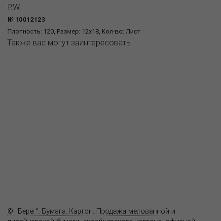
P.W.
№ 10012123
Плотность: 120, Размер: 12x18, Кол-во: Лист
Также вас могут заинтересовать
О компании
Пресс-центр
Продукция
Как купить
Где купить
Полезное
Вопрос-ответ
Контакты
© "Берег". Бумага. Картон. Продажа мелованной и