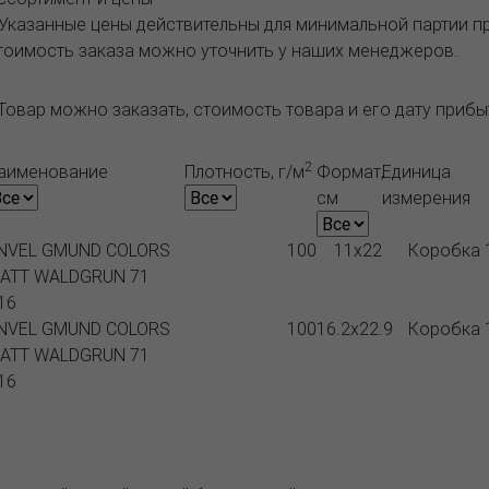
 Указанные цены действительны для минимальной партии 
тоимость заказа можно уточнить у наших менеджеров.
Товар можно заказать, стоимость товара и его дату приб
2
аименование
Плотность, г/м
Формат,
Единица
см
измерения
NVEL GMUND COLORS
100
11x22
Коробка 
ATT WALDGRUN 71
16
NVEL GMUND COLORS
100
16.2x22.9
Коробка 
ATT WALDGRUN 71
16
Продукция
Как купить
Где купить
Полезное