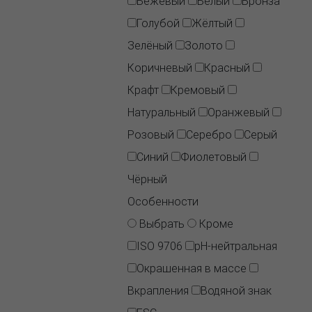
Бежевый
Белый
Бронза
Голубой
Жёлтый
Зелёный
Золото
Коричневый
Красный
Крафт
Кремовый
Натуральный
Оранжевый
Розовый
Серебро
Серый
Синий
Фиолетовый
Чёрный
Особенности
Выбрать
Кроме
ISO 9706
pH-нейтральная
Окрашенная в массе
Вкрапления
Водяной знак