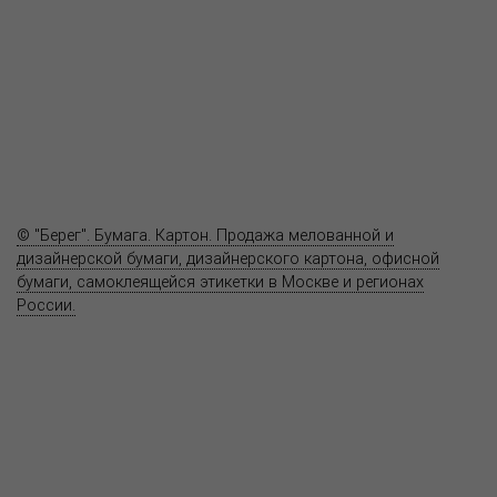
Как купить
Где купить
Полезное
Вопрос-ответ
Контакты
© "Берег". Бумага. Картон. Продажа мелованной и
дизайнерской бумаги, дизайнерского картона, офисной
бумаги, самоклеящейся этикетки в Москве и регионах
России.
Карта сайта
Информация на сайте
www.bereg.net
не является публичной
офертой.
Адрес ближайшего представительства:
115201, РОССИЯ, МОСКВА
ул. Котляковская, д. 3, стр. 10, въезд и вход со стороны 2-го
Варшавского проезда