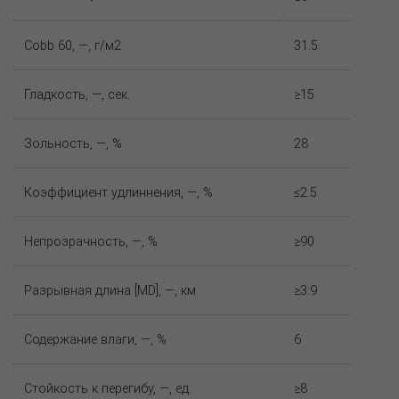
Cobb 60, —, г/м2
31.5
Гладкость, —, сек.
≥15
Зольность, —, %
28
Коэффициент удлиннения, —, %
≤2.5
Непрозрачность, —, %
≥90
Разрывная длина [MD], —, км
≥3.9
Содержание влаги, —, %
6
Стойкость к перегибу, —, ед.
≥8