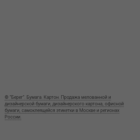
О компании
Пресс-центр
Продукция
Как купить
Где купить
Полезное
Вопрос-ответ
Контакты
© "Берег". Бумага. Картон. Продажа мелованной и
дизайнерской бумаги, дизайнерского картона, офисной
бумаги, самоклеящейся этикетки в Москве и регионах
России.
Карта сайта
Информация на сайте
www.bereg.net
не является публичной
офертой.