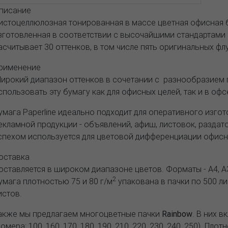
писание
истоцеллюлозная тонированная в массе цветная офисная б
зготовленная в соответствии с высочайшими стандартами 
асчитывает 30 оттенков, в том числе пять оригинальных фл
рименение
ирокий диапазон оттенков в сочетании с разнообразием 
спользовать эту бумагу как для офисных целей, так и в офс
умага Paperline идеально подходит для оперативного изго
екламной продукции - объявлений, афиш, листовок, раздато
спехом используется для цветовой дифференциации офисн
оставка
оставляется в широком диапазоне цветов. Форматы - А4, А
2
умага плотностью 75 и 80 г/м
упакована в пачки по 500 лис
истов.
акже мы предлагаем многоцветные пачки
Rainbow
. В них 
номера: 100, 160, 170, 180, 190, 210, 220, 230, 240, 250). Плотн