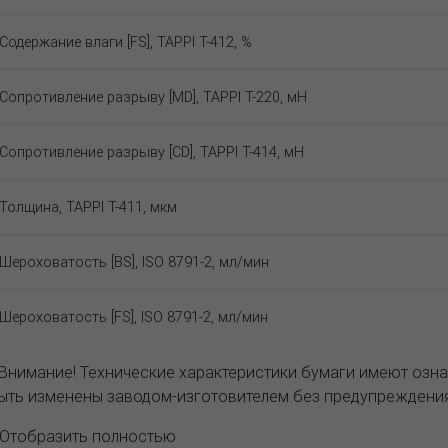
Содержание влаги [FS], TAPPI T-412, %
Сопротивление разрыву [MD], TAPPI T-220, мН
Сопротивление разрыву [CD], TAPPI T-414, мН
Толщина, TAPPI T-411, мкм
Шероховатость [BS], ISO 8791-2, мл/мин
Шероховатость [FS], ISO 8791-2, мл/мин
 Внимание! Технические характеристики бумаги имеют озна
ыть изменены заводом-изготовителем без предупреждения
..Отобразить полностью