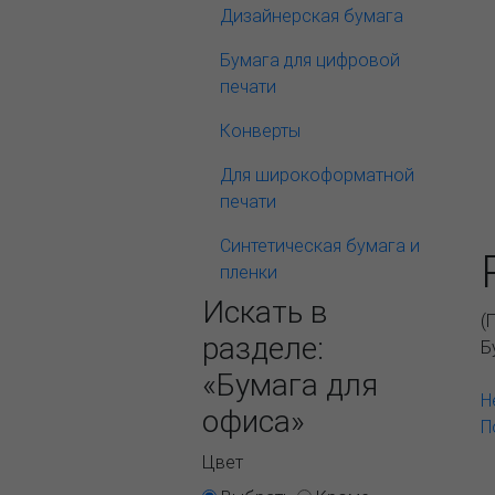
Дизайнерская бумага
Бумага для цифровой
печати
Конверты
Для широкоформатной
печати
Синтетическая бумага и
пленки
Искать в
(
разделе:
Б
«Бумага для
Н
офиса»
П
Цвет