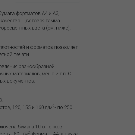
умага фортматов А4 и А3,
качества. Цветовая гамма
уоресцентных цвета (см. ниже).
плотностей и форматов позволяет
етной печати.
товления разнообразной
чных материалов, меню и т.п. С
ых документов.
3.
2
тов, 120, 155 и 160 г/м
- по 250
включена бумага 10 оттенков
2
ость - 80 г/м
, формат - А4, в пачке