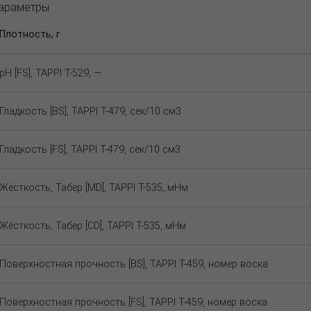
араметры
Плотность, г
pH [FS], TAPPI T-529, —
Гладкость [BS], TAPPI T-479, сек/10 см3
Гладкость [FS], TAPPI T-479, сек/10 см3
Жёсткость, Табер [MD], TAPPI T-535, мНм
Жёсткость, Табер [CD], TAPPI T-535, мНм
Поверхностная прочность [BS], TAPPI T-459, номер воска
Поверхностная прочность [FS], TAPPI T-459, номер воска