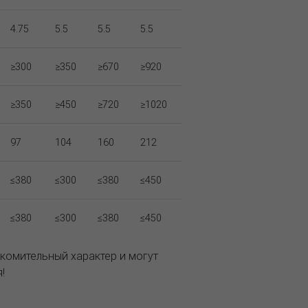
4.75
5.5
5.5
5.5
≥300
≥350
≥670
≥920
≥350
≥450
≥720
≥1020
97
104
160
212
≤380
≤300
≤380
≤450
≤380
≤300
≤380
≤450
комительный характер и могут
!