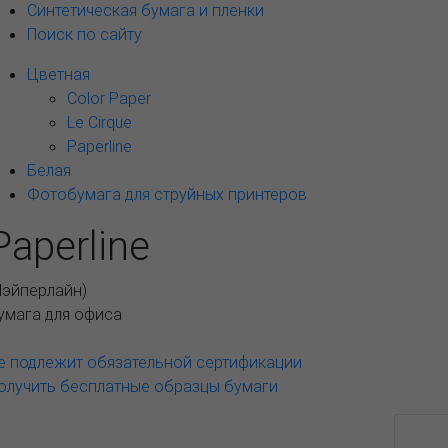
Синтетическая бумага и пленки
Поиск по сайту
Цветная
Color Paper
Le Cirque
Paperline
Белая
Фотобумага для струйных принтеров
Paperline
Пэйперлайн
)
умага для офиса
е подлежит обязательной сертификации
олучить бесплатные образцы бумаги
Возможные варианты
АССОРТИМЕНТ И ЦЕНЫ
Опис