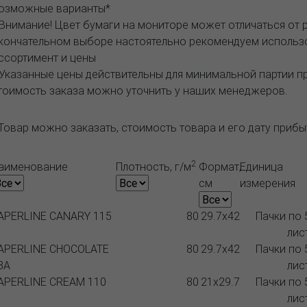
озможные варианты*
 Внимание! Цвет бумаги на мониторе может отличаться от 
кончательном выборе настоятельно рекомендуем исполь
ссортимент и цены
 Указанные цены действительны для минимальной партии 
тоимость заказа можно уточнить у наших менеджеров.
Товар можно заказать, стоимость товара и его дату приб
2
аименование
Плотность, г/м
Формат,
Единица
см
измерения
APERLINE CANARY 115
80
29.7x42
Пачки по 
лис
APERLINE CHOCOLATE
80
29.7x42
Пачки по 
3A
лис
APERLINE CREAM 110
80
21x29.7
Пачки по 
лис