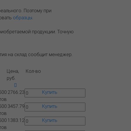
реального. Поэтому при
зовать
образцы
.
приобретаемой продукции. Точную
ытия на склад сообщит менеджер.
Цена,
Кол-во
руб.
500
2766.23
Купить
тов
500
3457.79
Купить
тов
500
1383.12
Купить
тов