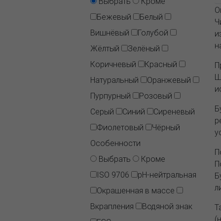
Выбрать
Кроме
О
Бежевый
Белый
Ч
Вишнёвый
Голубой
и
н
Жёлтый
Зелёный
Коричневый
Красный
П
Ш
Натуральный
Оранжевый
и
Пурпурный
Розовый
Б
Серый
Синий
Сиреневый
р
Фиолетовый
Чёрный
у
Особенности
П
Выбрать
Кроме
П
ISO 9706
pH-нейтральная
Б
л
Окрашенная в массе
Вкрапления
Водяной знак
Т
(