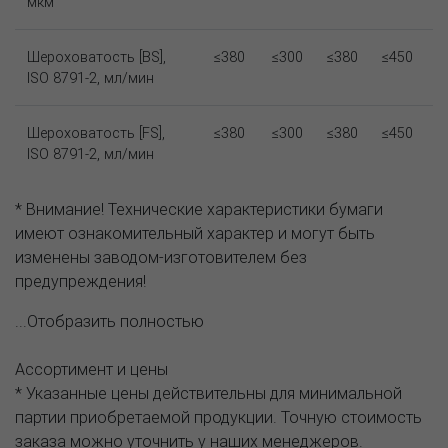
мкм
Шероховатость [BS],
≤380
≤300
≤380
≤450
ISO 8791-2, мл/мин
Шероховатость [FS],
≤380
≤300
≤380
≤450
ISO 8791-2, мл/мин
* Внимание! Технические характеристики бумаги
имеют ознакомительный характер и могут быть
изменены заводом-изготовителем без
предупреждения!
...Отобразить полностью
Ассортимент и цены
* Указанные цены действительны для минимальной
партии приобретаемой продукции. Точную стоимость
заказа можно уточнить у наших менеджеров.