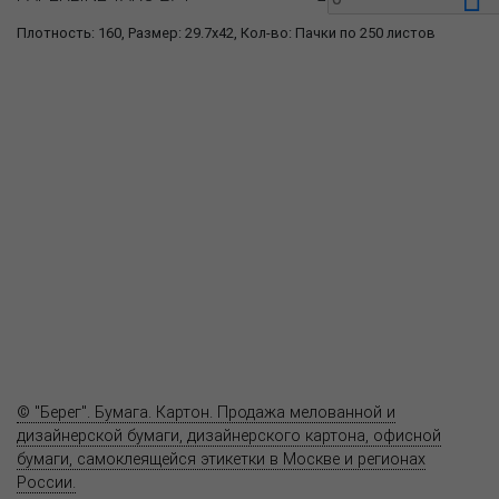
Плотность: 160, Размер: 29.7x42, Кол-во: Пачки по 250 листов
О компании
Пресс-центр
Продукция
Как купить
Где купить
Полезное
Вопрос-ответ
Контакты
© "Берег". Бумага. Картон. Продажа мелованной и
дизайнерской бумаги, дизайнерского картона, офисной
бумаги, самоклеящейся этикетки в Москве и регионах
России.