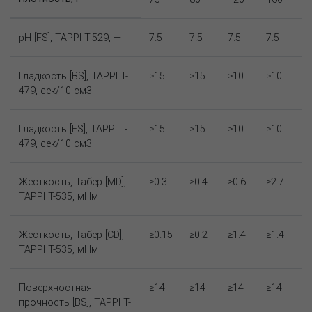
pH [FS], TAPPI T-529, —
7.5
7.5
7.5
7.5
Гладкость [BS], TAPPI T-
≥15
≥15
≥10
≥10
479, сек/10 см3
Гладкость [FS], TAPPI T-
≥15
≥15
≥10
≥10
479, сек/10 см3
Жёсткость, Табер [MD],
≥0.3
≥0.4
≥0.6
≥2.7
TAPPI T-535, мНм
Жёсткость, Табер [CD],
≥0.15
≥0.2
≥1.4
≥1.4
TAPPI T-535, мНм
Поверхностная
≥14
≥14
≥14
≥14
прочность [BS], TAPPI T-