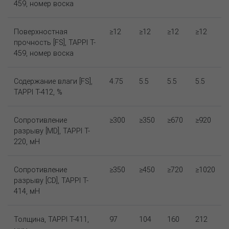
459, номер воска
Поверхностная
≥12
≥12
≥12
≥12
прочность [FS], TAPPI T-
459, номер воска
Содержание влаги [FS],
4.75
5.5
5.5
5.5
TAPPI T-412, %
Сопротивление
≥300
≥350
≥670
≥920
разрыву [MD], TAPPI T-
220, мН
Сопротивление
≥350
≥450
≥720
≥1020
разрыву [CD], TAPPI T-
414, мН
Толщина, TAPPI T-411,
97
104
160
212