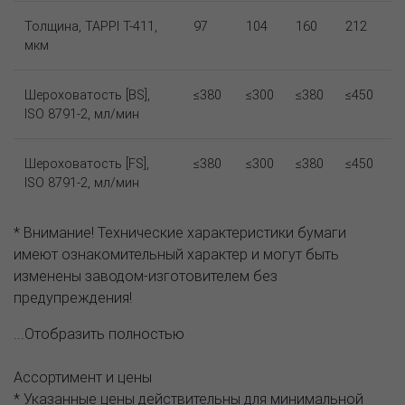
Толщина, TAPPI T-411,
97
104
160
212
мкм
Шероховатость [BS],
≤380
≤300
≤380
≤450
ISO 8791-2, мл/мин
Шероховатость [FS],
≤380
≤300
≤380
≤450
ISO 8791-2, мл/мин
* Внимание! Технические характеристики бумаги
имеют ознакомительный характер и могут быть
изменены заводом-изготовителем без
предупреждения!
...Отобразить полностью
Ассортимент и цены
* Указанные цены действительны для минимальной