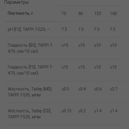
Параметры
Плотность, г
75
80
120
160
pH [FS], TAPPI T-529, —
7.5
7.5
7.5
7.5
Гладкость [BS], TAPPI T-
≥15
≥15
≥10
≥10
479, сек/10 см3
Гладкость [FS], TAPPI T-
≥15
≥15
≥10
≥10
479, сек/10 см3
Жёсткость, Табер [MD],
≥0.3
≥0.4
≥0.6
≥2.7
TAPPI T-535, мНм
Жёсткость, Табер [CD],
≥0.15
≥0.2
≥1.4
≥1.4
TAPPI T-535, мНм