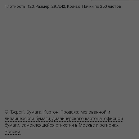
Плотность: 120, Размер: 29.7x42, Кол-во: Пачки по 250 листов
О компании
Пресс-центр
Продукция
Как купить
Где купить
Полезное
Вопрос-ответ
Контакты
© "Берег". Бумага. Картон. Продажа мелованной и
дизайнерской бумаги, дизайнерского картона, офисной
бумаги, самоклеящейся этикетки в Москве и регионах
России.
Карта сайта