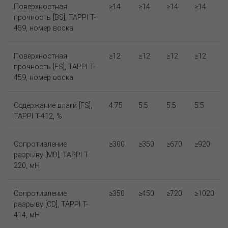
Поверхностная
≥14
≥14
≥14
≥14
прочность [BS], TAPPI T-
459, номер воска
Поверхностная
≥12
≥12
≥12
≥12
прочность [FS], TAPPI T-
459, номер воска
Содержание влаги [FS],
4.75
5.5
5.5
5.5
TAPPI T-412, %
Сопротивление
≥300
≥350
≥670
≥920
разрыву [MD], TAPPI T-
220, мН
Сопротивление
≥350
≥450
≥720
≥1020
разрыву [CD], TAPPI T-
414, мН