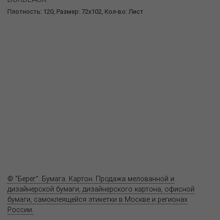
Плотность: 120, Размер: 72x102, Кол-во: Лист
О компании
Пресс-центр
Продукция
Как купить
Где купить
Полезное
Вопрос-ответ
Контакты
© "Берег". Бумага. Картон. Продажа мелованной и
дизайнерской бумаги, дизайнерского картона, офисной
бумаги, самоклеящейся этикетки в Москве и регионах
России.
Карта сайта