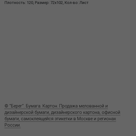
Плотность: 120, Размер: 72x102, Кол-во: Лист
О компании
Пресс-центр
Продукция
Как купить
Где купить
Полезное
Вопрос-ответ
Контакты
© "Берег". Бумага. Картон. Продажа мелованной и
дизайнерской бумаги, дизайнерского картона, офисной
бумаги, самоклеящейся этикетки в Москве и регионах
России.
Карта сайта