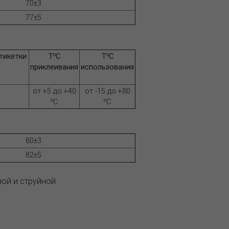
70±3
77±5
o
o
тикетки
Т
C
Т
C
приклеивания
использования
от +5 до +40
от -15 до +80
o
o
C
C
80±3
82±5
ной и струйной.