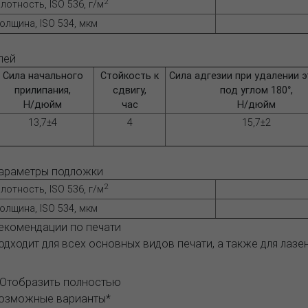
2
лотность, ISO 536, г/м
олщина, ISO 534, мкм
лей
Сила начального
Стойкость к
Сила адгезии при удалении э
прилипания,
сдвигу,
под углом 180°,
Н/дюйм
час
Н/дюйм
13,7±4
4
15,7±2
араметры подложки
2
лотность, ISO 536, г/м
олщина, ISO 534, мкм
екомендации по печати
одходит для всех основных видов печати, а также для лазе
..Отобразить полностью
озможные варианты*