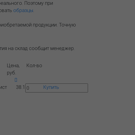
реального. Поэтому при
зовать
образцы
.
приобретаемой продукции. Точную
ытия на склад сообщит менеджер.
Цена,
Кол-во
руб.
ист
38.1
Купить
Вопрос-
Контакты
ответ
 ближайшего представительства: