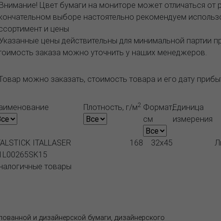
 Внимание! Цвет бумаги на мониторе может отличаться от 
кончательном выборе настоятельно рекомендуем исполь
ссортимент и цены
 Указанные цены действительны для минимальной партии 
тоимость заказа можно уточнить у наших менеджеров.
Товар можно заказать, стоимость товара и его дату приб
2
аименование
Плотность, г/м
Формат,
Единица
см
измерения
TALSTICK ITALLASER
168
32x45
Л
1L00265SK15
налогичные товары
Продукция
Как купить
Где купить
Полезное
елованной и дизайнерской бумаги, дизайнерского
Адрес