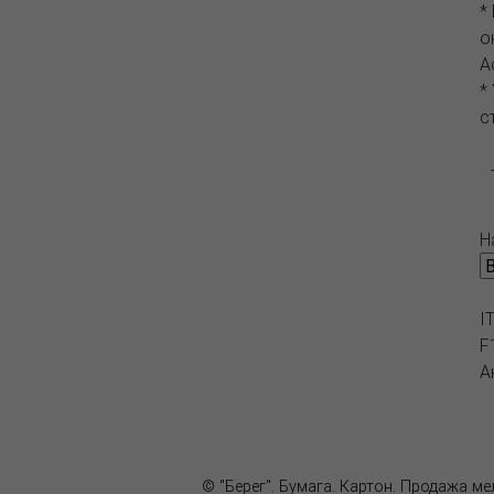
*
о
А
*
с
Н
I
F
А
О компании
Пресс-центр
© "Берег". Бумага. Картон. Продажа м