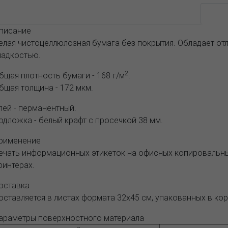
Возможные варианты
АССОРТИМЕНТ И ЦЕНЫ
Опис
писание
елая чистоцеллюлозная бумага без покрытия. Обладает от
ладкостью.
2
бщая плотность бумаги - 168 г/м
.
бщая толщина - 172 мкм.
лей - перманентный.
одложка - белый крафт с просечкой 38 мм.
рименение
ечать информационных этикеток на офисных копировальны
ринтерах.
оставка
оставляется в листах формата 32х45 см, упакованных в кор
араметры поверхностного материала