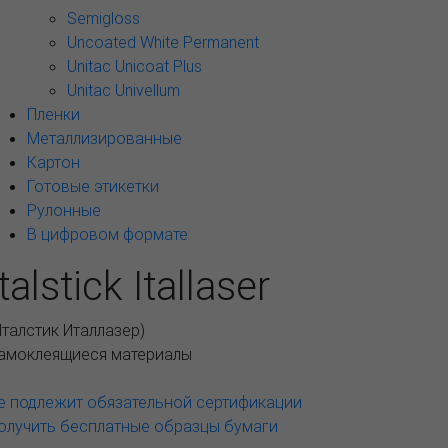
Semigloss
Uncoated White Permanent
Unitac Unicoat Plus
Unitac Univellum
Пленки
Металлизированные
Картон
Готовые этикетки
Рулонные
В цифровом формате
Italstick Itallaser
Италстик Италлазер
)
амоклеящиеся материалы
е подлежит обязательной сертификации
олучить бесплатные образцы бумаги