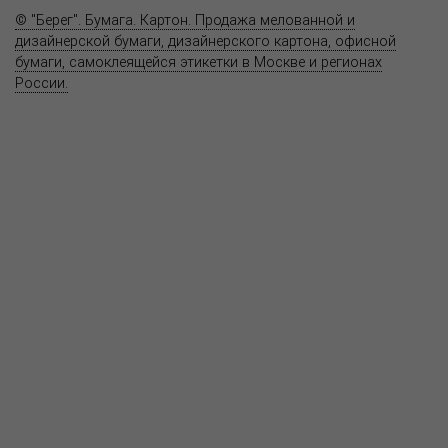
© "Берег". Бумага. Картон. Продажа мелованной и
дизайнерской бумаги, дизайнерского картона, офисной
бумаги, самоклеящейся этикетки в Москве и регионах
России.
Карта сайта
Информация на сайте
www.bereg.net
не является публичной
офертой.
Адрес ближайшего представительства:
115201, РОССИЯ, МОСКВА
ул. Котляковская, д. 3, стр. 10, въезд и вход со стороны 2-го
Варшавского проезда
т.(495) 232-26-10, allmsk@msk.bereg.net
Центральный офис
Региональные представители
Политика
обработки, хранения персональных данных