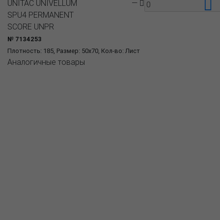
UNITAC UNIVELLUM
—
SPU4 PERMANENT
SCORE UNPR
№ 7134253
Плотность: 185, Размер: 50x70, Кол-во: Лист
Аналогичные товары
О компании
Пресс-центр
Продукция
Как купить
Где купить
Полезное
Вопрос-ответ
Контакты