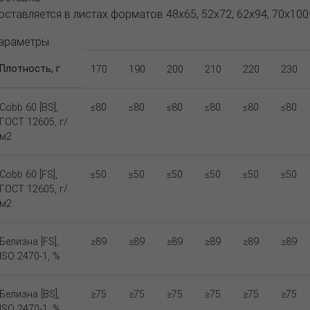
оставляется в листах форматов 48x65, 52х72, 62x94, 70х100
араметры
Плотность, г
170
190
200
210
220
230
Cobb 60 [BS],
≤80
≤80
≤80
≤80
≤80
≤80
ГОСТ 12605, г/
м2
Cobb 60 [FS],
≤50
≤50
≤50
≤50
≤50
≤50
ГОСТ 12605, г/
м2
Белизна [FS],
≥89
≥89
≥89
≥89
≥89
≥89
ISO 2470-1, %
Белизна [BS],
≥75
≥75
≥75
≥75
≥75
≥75
ISO 2470-1, %