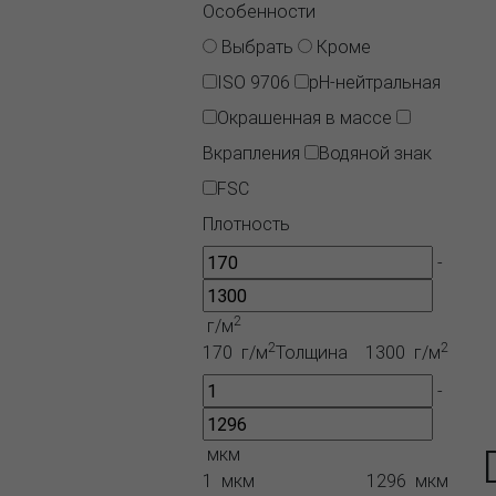
Особенности
Выбрать
Кроме
ISO 9706
pH-нейтральная
Окрашенная в массе
Вкрапления
Водяной знак
FSC
Плотность
-
2
г/м
2
2
170 г/м
Толщина
1300 г/м
-
мкм
1 мкм
1296 мкм