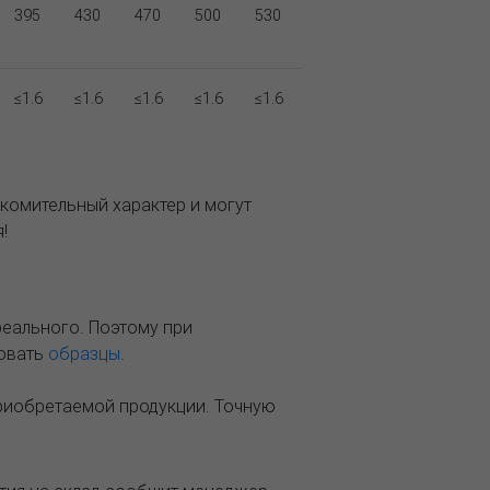
395
430
470
500
530
≤1.6
≤1.6
≤1.6
≤1.6
≤1.6
комительный характер и могут
!
реального. Поэтому при
зовать
образцы
.
приобретаемой продукции. Точную