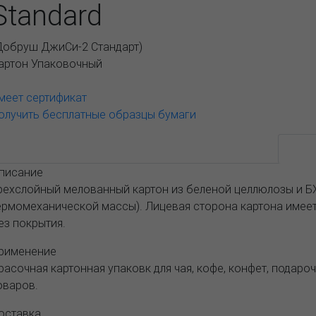
Standard
Добруш ДжиСи-2 Стандарт
)
артон Упаковочный
меет сертификат
олучить бесплатные образцы бумаги
Возможные варианты
АССОРТИМЕНТ И ЦЕНЫ
Опис
писание
рехслойный мелованный картон из беленой целлюлозы и Б
ермомеханической массы). Лицевая сторона картона имеет
ез покрытия.
рименение
расочная картонная упаковк для чая, кофе, конфет, подароч
оваров.
оставка