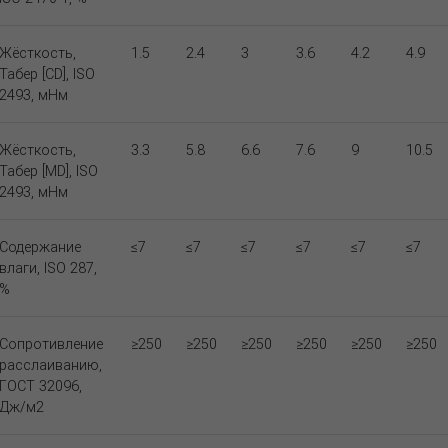
Жёсткость,
1.5
2.4
3
3.6
4.2
4.9
Табер [CD], ISO
2493, мНм
Жёсткость,
3.3
5.8
6.6
7.6
9
10.5
Табер [MD], ISO
2493, мНм
Содержание
≤7
≤7
≤7
≤7
≤7
≤7
влаги, ISO 287,
%
Сопротивление
≥250
≥250
≥250
≥250
≥250
≥250
расслаиванию,
ГОСТ 32096,
Дж/м2