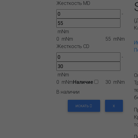
Жесткость MD
-
(
К
mNm
0 mNm
55 mNm
И
Жесткость СD
П
-
mNm
О
0 mNm
Наличие
30 mNm
Т
т
В наличии
б
ИСКАТЬ
X
П
К
т
П