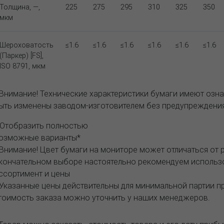
Толщина, —,
225
275
295
310
325
350
мкм
Шероховатость
≤1.6
≤1.6
≤1.6
≤1.6
≤1.6
≤1.6
(Паркер) [FS],
ISO 8791, мкм
 Внимание! Технические характеристики бумаги имеют озна
ыть изменены заводом-изготовителем без предупреждения
..Отобразить полностью
озможные варианты*
 Внимание! Цвет бумаги на мониторе может отличаться от 
кончательном выборе настоятельно рекомендуем исполь
ссортимент и цены
 Указанные цены действительны для минимальной партии 
тоимость заказа можно уточнить у наших менеджеров.