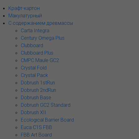
Крафт-картон
Макулатурный
С содержанием древмассы
Carta Integra
Century Omega Plus
Clubboard
Clubboard Plus
CMPC Maule GC2
Crystal Fold
Crystal Pack
Dobrush 1stRun
Dobrush 2ndRun
Dobrush Base
Dobrush GC2 Standard
Dobrush XII
Ecological Barrier Board
Euca C1S FBB
FBB Art Board