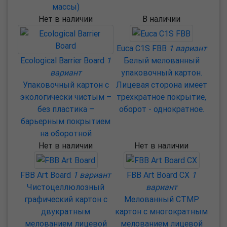
массы)
Нет в наличии
В наличии
Euca C1S FBB
1 вариант
Ecological Barrier Board
1
Белый мелованный
вариант
упаковочный картон.
Упаковочный картон с
Лицевая сторона имеет
экологически чистым –
трехкратное покрытие,
без пластика –
оборот - однократное.
барьерным покрытием
на оборотной
Нет в наличии
Нет в наличии
FBB Art Board
1 вариант
FBB Art Board CX
1
Чистоцеллюлозный
вариант
графический картон с
Мелованный CTMP
двукратным
картон с многократным
мелованием лицевой
мелованием лицевой