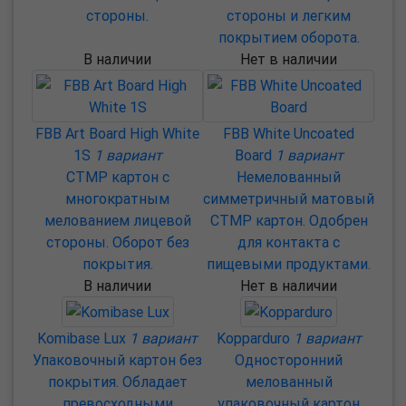
стороны.
стороны и легким
покрытием оборота.
В наличии
Нет в наличии
FBB Art Board High White
FBB White Uncoated
1S
1 вариант
Board
1 вариант
CTMP картон с
Немелованный
многократным
симметричный матовый
мелованием лицевой
CTMP картон. Одобрен
стороны. Оборот без
для контакта с
покрытия.
пищевыми продуктами.
В наличии
Нет в наличии
Komibase Lux
1 вариант
Kopparduro
1 вариант
Упаковочный картон без
Односторонний
покрытия. Обладает
мелованный
превосходными
упаковочный картон