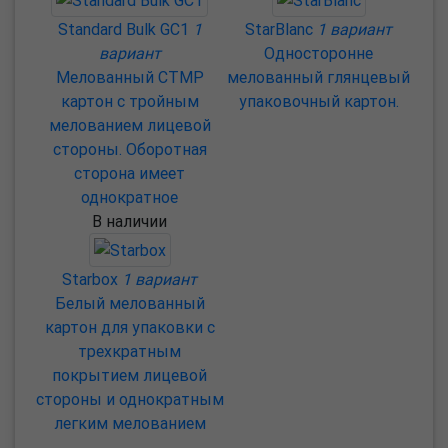
Standard Bulk GC1
1
StarBlanc
1 вариант
вариант
Односторонне
Мелованный CTMP
мелованный глянцевый
картон с тройным
упаковочный картон.
мелованием лицевой
стороны. Оборотная
сторона имеет
однократное
В наличии
Starbox
1 вариант
Белый мелованный
картон для упаковки с
трехкратным
покрытием лицевой
стороны и однократным
легким мелованием