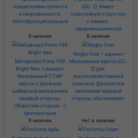
показателями пухлости
(GC- 2). Имеет
и непрозрачности.
трехслойную структуру
Многофункциональный
с химико-
термомеханической
В наличии
В наличии
Ningbo Fold
1 вариант
Metsaboard Prime FBB
Мелованный картон (GC-
Bright New
1 вариант
2) для
Мелованный CTMP
высококачественной
картон с двойным
упаковки. Двукратное
шаберным мелованием
мелование лицевой
лицевой стороны.
стороны обеспечивает
Оборотная сторона - с
однократным
В наличии
Нет в наличии