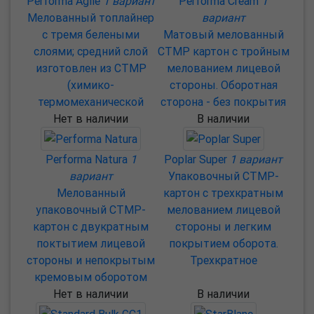
Performa Agile
1 вариант
Performa Cream
1
Мелованный топлайнер
вариант
с тремя белеными
Матовый мелованный
слоями; средний слой
CTMP картон с тройным
изготовлен из CTMP
мелованием лицевой
(химико-
стороны. Оборотная
термомеханической
сторона - без покрытия
Нет в наличии
В наличии
Performa Natura
1
Poplar Super
1 вариант
вариант
Упаковочный CTMP-
Мелованный
картон с трехкратным
упаковочный CTMP-
мелованием лицевой
картон с двукратным
стороны и легким
поктытием лицевой
покрытием оборота.
стороны и непокрытым
Трехкратное
кремовым оборотом
Нет в наличии
В наличии