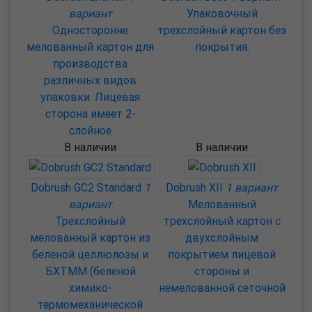
вариант
Упаковочный
Односторонне
трехслойный картон без
мелованный картон для
покрытия.
производства
различных видов
упаковки. Лицевая
сторона имеет 2-
слойное
В наличии
В наличии
Dobrush GC2 Standard
1
Dobrush XII
1 вариант
вариант
Мелованный
Трехслойный
трехслойный картон с
мелованный картон из
двухслойным
беленой целлюлозы и
покрытием лицевой
БХТММ (беленой
стороны и
химико-
немелованной сеточной
термомеханической