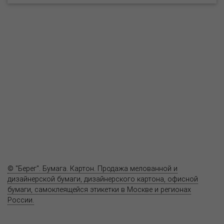
О компании
Пресс-центр
Продукция
Как купить
Где купить
Полезное
Вопрос-ответ
Контакты
© "Берег". Бумага. Картон. Продажа мелованной и
дизайнерской бумаги, дизайнерского картона, офисной
бумаги, самоклеящейся этикетки в Москве и регионах
России.
Карта сайта
Информация на сайте
www.bereg.net
не является публичной