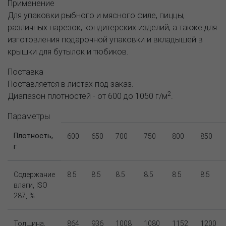
Применение
Для упаковки рыбного и мясного филе, пиццы,
различных нарезок, кондитерских изделий, а также для
изготовления подарочной упаковки и вкладышей в
крышки для бутылок и тюбиков.
Поставка
Поставляется в листах под заказ.
2
Диапазон плотностей - от 600 до 1050 г/м
.
Параметры
Плотность,
600
650
700
750
800
850
г
Содержание
8.5
8.5
8.5
8.5
8.5
8.5
влаги, ISO
287, %
Толщина,
864
936
1008
1080
1152
1200