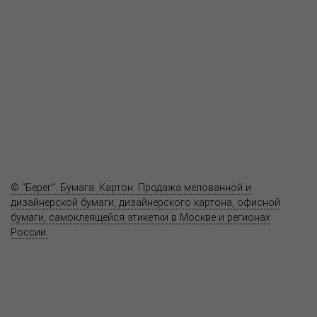
Пресс-центр
Продукция
Как купить
Где купить
Полезное
Вопрос-ответ
Контакты
© "Берег". Бумага. Картон. Продажа мелованной и
дизайнерской бумаги, дизайнерского картона, офисной
бумаги, самоклеящейся этикетки в Москве и регионах
России.
Карта сайта
Информация на сайте
www.bereg.net
не является публичной
офертой.
Адрес ближайшего представительства: